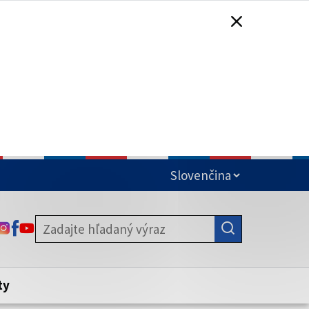
čená
ODKAZ SA OTVORÍ NA NOVEJ KARTE
ODKAZ SA OTVORÍ NA NOVEJ KARTE
ODKAZ SA OTVORÍ NA NOVEJ KARTE
stite, že zdieľate informácie iba cez
nku. Zabezpečená stránka vždy začína
ény webového sídla.
ty