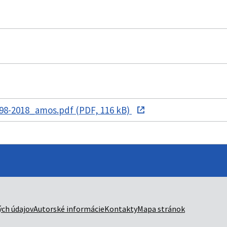
98-2018_amos.pdf (PDF, 116 kB)
ch údajov
Autorské informácie
Kontakty
Mapa stránok