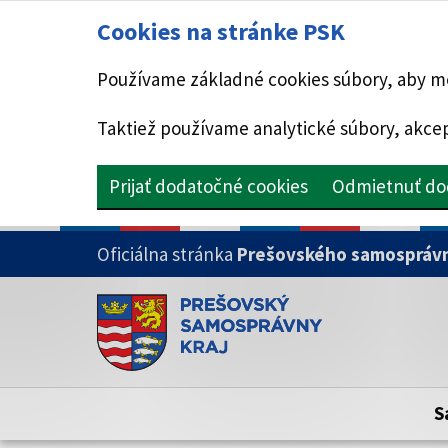
Cookies na stránke PSK
Používame základné cookies súbory, aby mo
Taktiež používame analytické súbory, akcep
Prijať dodatočné cookies
Odmietnuť do
PRESKOČIŤ NA HLAVNÝ OBSAH
Oficiálna stránka
Prešovského samosprávn
Doména psk.sk je oficiálna
Toto je oficiálna webová stránka Prešovsk
Oficiálne stránky využívajú doménu psk.sk.
S