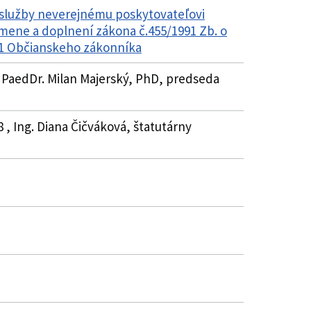
 služby neverejnému poskytovateľovi
 zmene a doplnení zákona č.455/1991 Zb. o
51 Občianskeho zákonníka
, PaedDr. Milan Majerský, PhD, predseda
 , Ing. Diana Čičváková, štatutárny