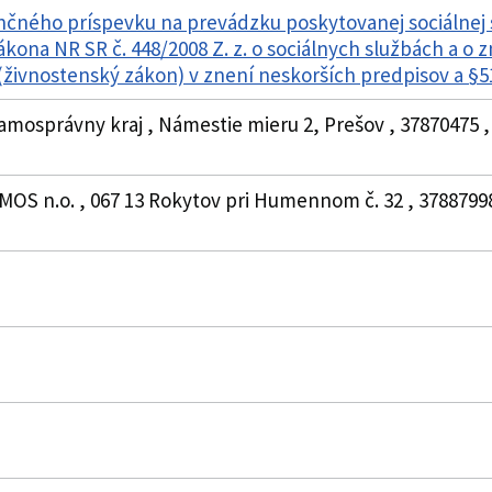
nčného príspevku na prevádzku poskytovanej sociálnej
zákona NR SR č. 448/2008 Z. z. o sociálnych službách a o
živnostenský zákon) v znení neskorších predpisov a §
amosprávny kraj , Námestie mieru 2, Prešov , 37870475 
MOS n.o. , 067 13 Rokytov pri Humennom č. 32 , 37887998