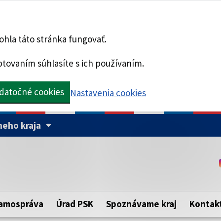
hla táto stránka fungovať.
tovaním súhlasíte s ich používaním.
datočné cookies
Nastavenia cookies
eho kraja
Táto stránka je zabezpe
Buďte pozorní a vždy sa ui
ého samosprávneho kraja.
zabezpečenú webovú strá
https:// pred názvom dom
amospráva
Úrad PSK
Spoznávame kraj
Kontak