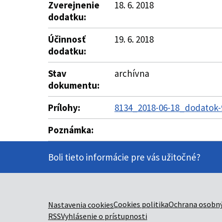
Zverejnenie
18. 6. 2018
dodatku:
Účinnosť
19. 6. 2018
dodatku:
Stav
archívna
dokumentu:
Prílohy:
8134_2018-06-18_dodatok-
Poznámka:
Boli tieto informácie pre vás užitočné?
Cookies politika
Ochrana osobný
Nastavenia cookies
RSS
Vyhlásenie o prístupnosti