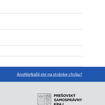
Áno
Nie
Našli ste na stránke chybu?