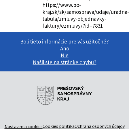
https://www.po-
kraj.sk/sk/samosprava/udaje/uradna-
tabula/zmluvy-objednavky-
faktury/ezmluvy/?id=7831
Boli tieto informácie pre vás užitočné?
Áno
Nie
Našli ste na stránke chybu?
Cookies politika
Ochrana osobných údajov
Nastavenia cookies