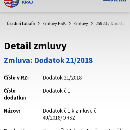
Toto je oficiálna webová stránka Prešovského
samosprávneho kraja. Oficiálne stránky využívajú doménu
psk.sk.
Úradná tabuľa
Zmluvy PSK
Zmluvy
25923 / Dodatok 
Táto stránka je zabezpečená
Detail zmluvy
Buďte pozorní a vždy sa uistite, že zdieľate informácie iba
cez zabezpečenú webovú stránku. Zabezpečená stránka
Zmluva: Dodatok 21/2018
vždy začína https:// pred názvom domény webového sídla.
Číslo v RZ:
Dodatok 21/2018
Číslo
Dodatok č.1
dodatku:
Názov:
Dodatok č.1 k zmluve č.
49/2018/ORSZ