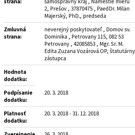
strana:
samosprávny kraj , Námestie mieru
2, Prešov , 37870475 , PaedDr. Milan
Majerský, PhD., predseda
Zmluvná
neverejný poskytovateľ , Domov sv.
strana:
Dominika , Petrovany 115, 082 53
Petrovany , 42085853 , Mgr. Sr. M.
Edita Zuzana Vozárová OP, štatutárny
zástupca
Hodnota
dodatku:
Podpísanie
20. 3. 2018
dodatku:
Platnosť
20. 3. 2018 - 31. 12. 2018
dodatku:
Zverejnenie
26. 3. 2018