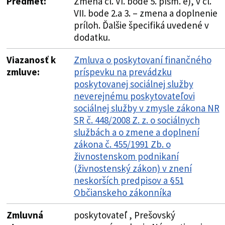
Predmet:
Zmena čl. VI. bode 5. písm. e), v čl.
VII. bode 2.a 3. – zmena a doplnenie
príloh. Ďalšie špecifiká uvedené v
dodatku.
Viazanosť k
Zmluva o poskytovaní finančného
zmluve:
príspevku na prevádzku
poskytovanej sociálnej služby
neverejnému poskytovateľovi
sociálnej služby v zmysle zákona NR
SR č. 448/2008 Z. z. o sociálnych
službách a o zmene a doplnení
zákona č. 455/1991 Zb. o
živnostenskom podnikaní
(živnostenský zákon) v znení
neskorších predpisov a §51
Občianskeho zákonníka
Zmluvná
poskytovateľ , Prešovský