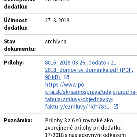
dodatku:
Účinnosť
27. 3. 2018
dodatku:
Stav
archívna
dokumentu:
Prílohy:
8016_2018-03-26_dodatok-21-
2018_domov-sv-dominika.pdf (PDF,
90 kB)
https://www.po-
kraj.sk/sk/samosprava/udaje/uradna-
tabula/zmluvy-objednavky-
faktury/ezmluvy/?id=7831
Poznámka:
Prílohy 3 a 6 sú rovnaké ako
zverejnené prílohy pri dodatku
17/2018 s nasledovným odkazom