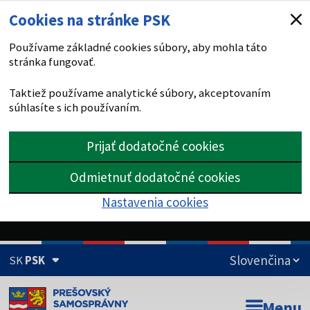
Cookies na stránke PSK
Používame základné cookies súbory, aby mohla táto
stránka fungovať.
Taktiež používame analytické súbory, akceptovaním
súhlasíte s ich používaním.
Prijať dodatočné cookies
Odmietnuť dodatočné cookies
Nastavenia cookies
SK
PSK
Doména psk.sk je oficiálna
Menu