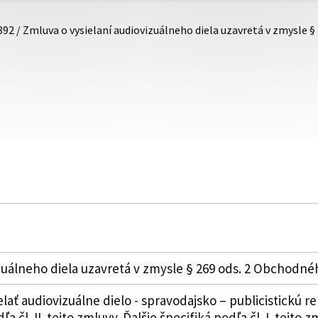
892 / Zmluva o vysielaní audiovizuálneho diela uzavretá v zmysle §
izuálneho diela uzavretá v zmysle § 269 ods. 2 Obchodn
elať audiovizuálne dielo - spravodajsko – publicistickú
a čl. II. tejto zmluvy. Ďalšie špecifiká podľa čl. I. tejto z