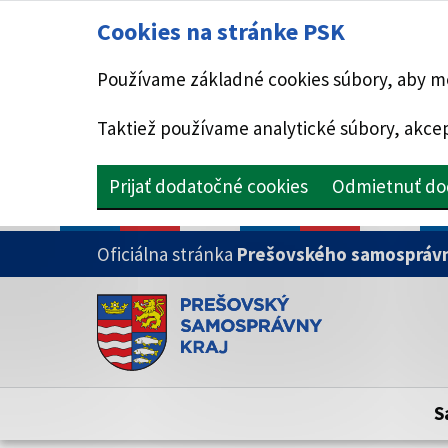
Cookies na stránke PSK
Používame základné cookies súbory, aby mo
Taktiež používame analytické súbory, akcep
Prijať dodatočné cookies
Odmietnuť do
PRESKOČIŤ NA HLAVNÝ OBSAH
Oficiálna stránka
Prešovského samosprávn
Doména psk.sk je oficiálna
Toto je oficiálna webová stránka Prešovsk
Oficiálne stránky využívajú doménu psk.sk.
S