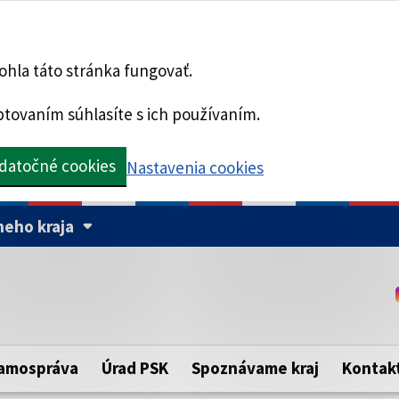
hla táto stránka fungovať.
tovaním súhlasíte s ich používaním.
datočné cookies
Nastavenia cookies
eho kraja
Táto stránka je zabezpe
Buďte pozorní a vždy sa ui
ého samosprávneho kraja.
zabezpečenú webovú strá
https:// pred názvom dom
amospráva
Úrad PSK
Spoznávame kraj
Kontak