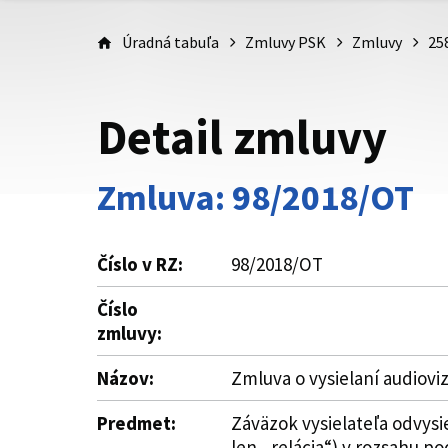
Úradná tabuľa
Zmluvy PSK
Zmluvy
25
Detail zmluvy
Zmluva: 98/2018/OT
Číslo v RZ:
98/2018/OT
Číslo
zmluvy:
Názov:
Zmluva o vysielaní audiov
Predmet:
Záväzok vysielateľa odvysi
len „relácia“) v rozsahu podľ