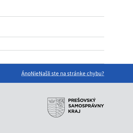
Áno
Nie
Našli ste na stránke chybu?