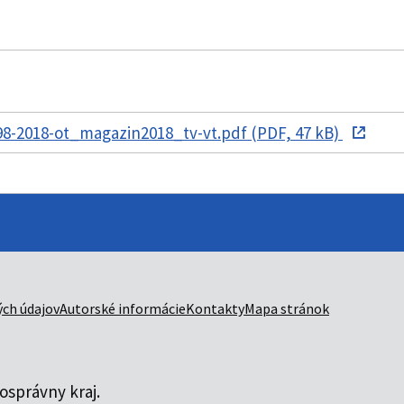
8-2018-ot_magazin2018_tv-vt.pdf (PDF, 47 kB)
ch údajov
Autorské informácie
Kontakty
Mapa stránok
správny kraj.