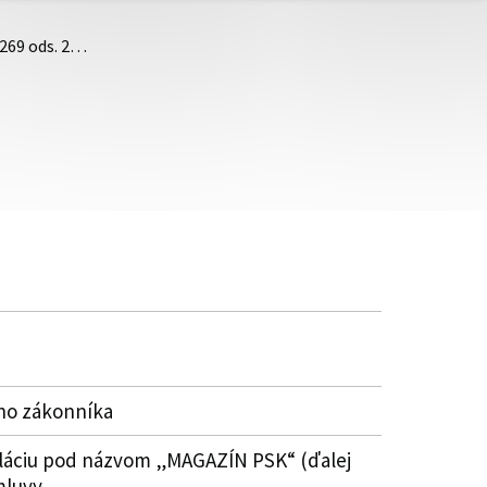
 269 ods. 2…
ého zákonníka
 reláciu pod názvom „MAGAZÍN PSK“ (ďalej
mluvy.