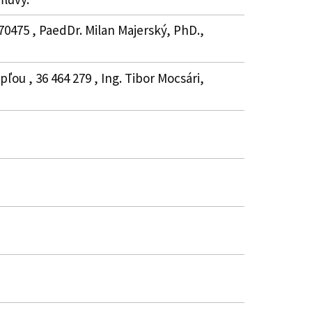
70475 , PaedDr. Milan Majerský, PhD.,
ľou , 36 464 279 , Ing. Tibor Mocsári,