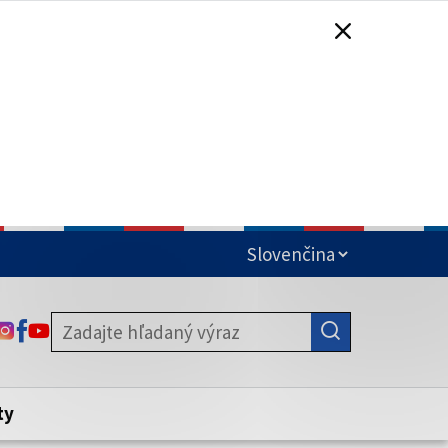
čená
ODKAZ SA OTVORÍ NA NOVEJ KARTE
ODKAZ SA OTVORÍ NA NOVEJ KARTE
ODKAZ SA OTVORÍ NA NOVEJ KARTE
stite, že zdieľate informácie iba cez
nku. Zabezpečená stránka vždy začína
ény webového sídla.
ty