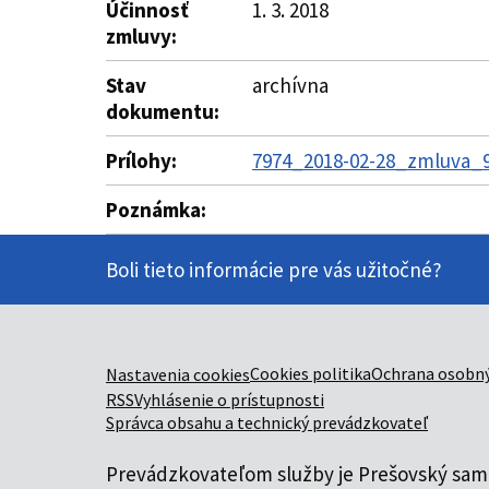
Účinnosť
1. 3. 2018
zmluvy:
Stav
archívna
dokumentu:
Prílohy:
7974_2018-02-28_zmluva_9
Poznámka:
Boli tieto informácie pre vás užitočné?
Cookies politika
Ochrana osobný
Nastavenia cookies
RSS
Vyhlásenie o prístupnosti
Správca obsahu a technický prevádzkovateľ
Prevádzkovateľom služby je Prešovský samo