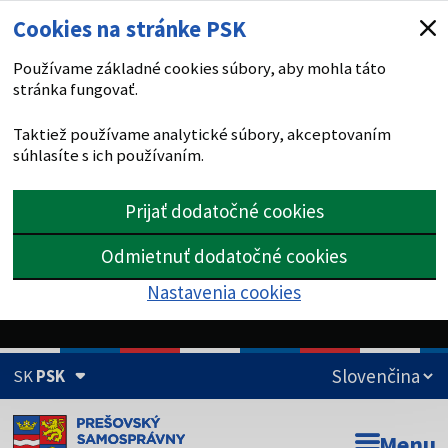
Cookies na stránke PSK
Používame základné cookies súbory, aby mohla táto
stránka fungovať.
Taktiež používame analytické súbory, akceptovaním
súhlasíte s ich používaním.
Prijať dodatočné cookies
Odmietnuť dodatočné cookies
Nastavenia cookies
SK
PSK
Doména psk.sk je oficiálna
Menu