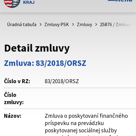
Toto je oficiálna webová stránka Prešovského
samosprávneho kraja. Oficiálne stránky využívajú doménu
psk.sk.
Úradná tabuľa
Zmluvy PSK
Zmluvy
25876 / Zmluva o
Táto stránka je zabezpečená
Detail zmluvy
Buďte pozorní a vždy sa uistite, že zdieľate informácie iba
cez zabezpečenú webovú stránku. Zabezpečená stránka
Zmluva: 83/2018/ORSZ
vždy začína https:// pred názvom domény webového sídla.
Číslo v RZ:
83/2018/ORSZ
Číslo
zmluvy:
Názov:
Zmluva o poskytovaní finančného
príspevku na prevádzku
poskytovanej sociálnej služby