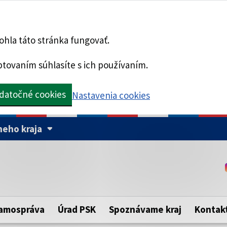
hla táto stránka fungovať.
tovaním súhlasíte s ich používaním.
datočné cookies
Nastavenia cookies
eho kraja
Táto stránka je zabezpe
Buďte pozorní a vždy sa ui
ého samosprávneho kraja.
zabezpečenú webovú strá
https:// pred názvom dom
amospráva
Úrad PSK
Spoznávame kraj
Kontak