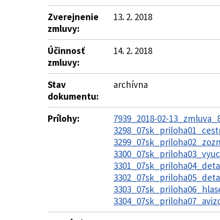
Zverejnenie
13. 2. 2018
zmluvy:
Účinnosť
14. 2. 2018
zmluvy:
Stav
archívna
dokumentu:
Prílohy:
7939_2018-02-13_zmluva_82
3298_07sk_priloha01_cest
3299_07sk_priloha02_zozna
3300_07sk_priloha03_vyuct
3301_07sk_priloha04_detai
3302_07sk_priloha05_deta
3303_07sk_priloha06_hlase
3304_07sk_priloha07_avizo