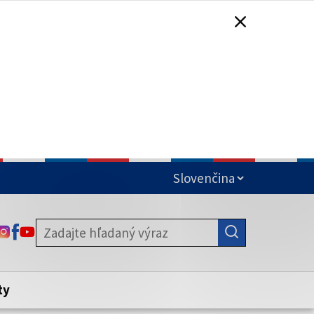
čená
ODKAZ SA OTVORÍ NA NOVEJ KARTE
ODKAZ SA OTVORÍ NA NOVEJ KARTE
ODKAZ SA OTVORÍ NA NOVEJ KARTE
stite, že zdieľate informácie iba cez
nku. Zabezpečená stránka vždy začína
ény webového sídla.
ty