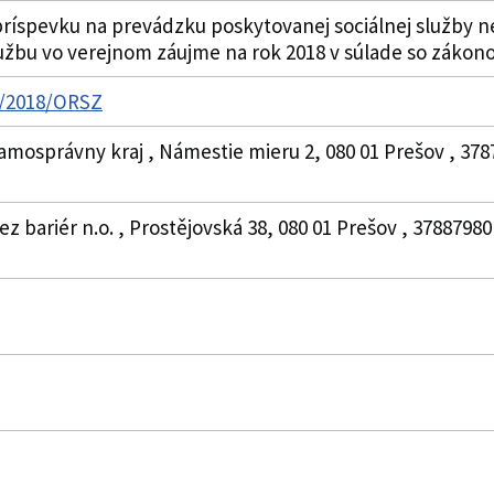
ríspevku na prevádzku poskytovanej sociálnej služby 
užbu vo verejnom záujme na rok 2018 v súlade so zákono
82/2018/ORSZ
amosprávny kraj , Námestie mieru 2, 080 01 Prešov , 378
z bariér n.o. , Prostějovská 38, 080 01 Prešov , 378879