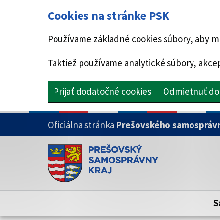
Cookies na stránke PSK
Používame základné cookies súbory, aby mo
Taktiež používame analytické súbory, akcep
Prijať dodatočné cookies
Odmietnuť do
PRESKOČIŤ NA HLAVNÝ OBSAH
Oficiálna stránka
Prešovského samosprávn
Doména psk.sk je oficiálna
Toto je oficiálna webová stránka Prešovsk
Oficiálne stránky využívajú doménu psk.sk.
S