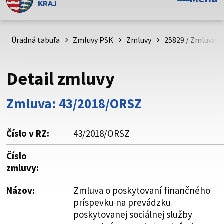
Toto je oficiálna webová stránka Prešovského
samosprávneho kraja. Oficiálne stránky využívajú doménu
psk.sk.
Úradná tabuľa
Zmluvy PSK
Zmluvy
25829 / Zmluva o
Táto stránka je zabezpečená
Detail zmluvy
Buďte pozorní a vždy sa uistite, že zdieľate informácie iba
cez zabezpečenú webovú stránku. Zabezpečená stránka
Zmluva: 43/2018/ORSZ
vždy začína https:// pred názvom domény webového sídla.
Číslo v RZ:
43/2018/ORSZ
Číslo
zmluvy:
Názov:
Zmluva o poskytovaní finančného
príspevku na prevádzku
poskytovanej sociálnej služby