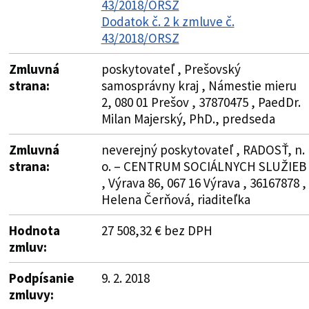
43/2018/ORSZ
Dodatok č. 2 k zmluve č.
43/2018/ORSZ
Zmluvná
poskytovateľ , Prešovský
strana:
samosprávny kraj , Námestie mieru
2, 080 01 Prešov , 37870475 , PaedDr.
Milan Majerský, PhD., predseda
Zmluvná
neverejný poskytovateľ , RADOSŤ, n.
strana:
o. – CENTRUM SOCIÁLNYCH SLUŽIEB
, Výrava 86, 067 16 Výrava , 36167878 ,
Helena Čerňová, riaditeľka
Hodnota
27 508,32 € bez DPH
zmluv:
Podpísanie
9. 2. 2018
zmluvy: