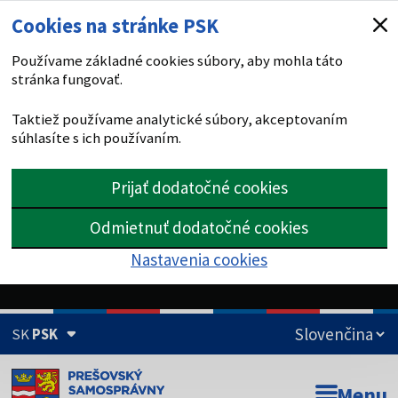
Cookies na stránke PSK
Používame základné cookies súbory, aby mohla táto
stránka fungovať.
Taktiež používame analytické súbory, akceptovaním
súhlasíte s ich používaním.
Prijať dodatočné cookies
Odmietnuť dodatočné cookies
Nastavenia cookies
SK
PSK
Doména psk.sk je oficiálna
Menu