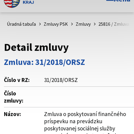
Toto je oficiálna webová stránka Prešovského
samosprávneho kraja. Oficiálne stránky využívajú doménu
psk.sk.
Úradná tabuľa
Zmluvy PSK
Zmluvy
25816 / Zmluva o
Táto stránka je zabezpečená
Detail zmluvy
Buďte pozorní a vždy sa uistite, že zdieľate informácie iba
cez zabezpečenú webovú stránku. Zabezpečená stránka
Zmluva: 31/2018/ORSZ
vždy začína https:// pred názvom domény webového sídla.
Číslo v RZ:
31/2018/ORSZ
Číslo
zmluvy:
Názov:
Zmluva o poskytovaní finančného
príspevku na prevádzku
poskytovanej sociálnej služby