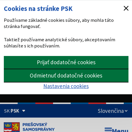
Cookies na stránke PSK
Používame základné cookies súbory, aby mohla táto
stránka fungovať.
Taktiež používame analytické súbory, akceptovaním
súhlasíte s ich používaním.
Prijať dodatočné cookies
Odmietnuť dodatočné cookies
Nastavenia cookies
SK
PSK
Doména psk.sk je oficiálna
Menu