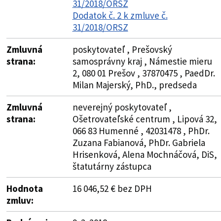
31/2018/ORSZ
Dodatok č. 2 k zmluve č.
31/2018/ORSZ
Zmluvná
poskytovateľ , Prešovský
strana:
samosprávny kraj , Námestie mieru
2, 080 01 Prešov , 37870475 , PaedDr.
Milan Majerský, PhD., predseda
Zmluvná
neverejný poskytovateľ ,
strana:
Ošetrovateľské centrum , Lipová 32,
066 83 Humenné , 42031478 , PhDr.
Zuzana Fabianová, PhDr. Gabriela
Hrisenková, Alena Mochnáčová, DiS,
štatutárny zástupca
Hodnota
16 046,52 € bez DPH
zmluv: