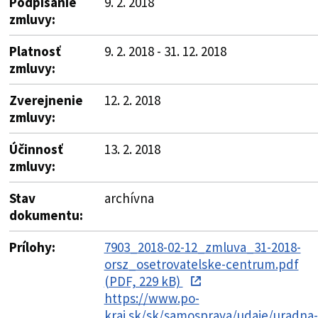
Podpísanie
9. 2. 2018
zmluvy:
Platnosť
9. 2. 2018 - 31. 12. 2018
zmluvy:
Zverejnenie
12. 2. 2018
zmluvy:
Účinnosť
13. 2. 2018
zmluvy:
Stav
archívna
dokumentu:
Prílohy:
7903_2018-02-12_zmluva_31-2018-
orsz_osetrovatelske-centrum.pdf
(PDF, 229 kB)
https://www.po-
kraj.sk/sk/samosprava/udaje/uradna-