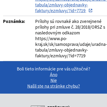
tabula/zmluvy-objednavky-
faktury/ezmluvy/?id=7719
Poznámka:
Prílohy sú rovnaké ako zverejnené
prílohy pri zmluve č. 28/2018/ORSZ s
nasledovným odkazom
https://www.po-
kraj.sk/sk/samosprava/udaje/uradna-
tabula/zmluvy-objednavky-
faktury/ezmluvy/?id=7719
Boli tieto informácie pre vás užitočné?
Áno
Nie
Našli ste na stránke chybu?