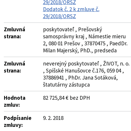
29/2018/ORSZ
Dodatok č. 2 k zmluve č.
29/2018/ORSZ
Zmluvná
poskytovateľ , Prešovský
strana:
samosprávny kraj , Námestie mieru
2, 080 01 Prešov , 37870475 , PaedDr.
Milan Majerský, PhD., predseda
Zmluvná
neverejný poskytovateľ , ŽIVOT, n. o.
strana:
, Spišské Hanušovce č.176, 059 04 ,
37886941 , PhDr. Jana Sotáková,
štatutárny zástupca
Hodnota
82 725,84 € bez DPH
zmluv:
Podpísanie
9. 2. 2018
zmluvy: