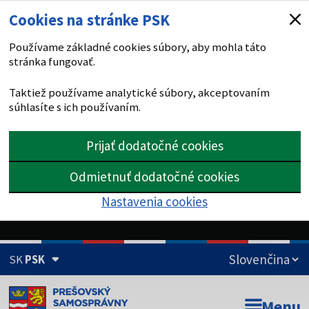
Cookies na stránke PSK
Používame základné cookies súbory, aby mohla táto
stránka fungovať.
Taktiež používame analytické súbory, akceptovaním
súhlasíte s ich používaním.
Prijať dodatočné cookies
Odmietnuť dodatočné cookies
Nastavenia cookies
SK
PSK
Doména psk.sk je oficiálna
Menu