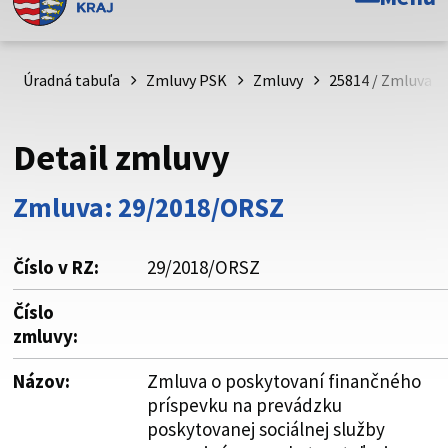
Toto je oficiálna webová stránka Prešovského
samosprávneho kraja. Oficiálne stránky využívajú doménu
psk.sk.
Úradná tabuľa
Zmluvy PSK
Zmluvy
25814 / Zmluva o
Táto stránka je zabezpečená
Detail zmluvy
Buďte pozorní a vždy sa uistite, že zdieľate informácie iba
cez zabezpečenú webovú stránku. Zabezpečená stránka
Zmluva: 29/2018/ORSZ
vždy začína https:// pred názvom domény webového sídla.
Číslo v RZ:
29/2018/ORSZ
Číslo
zmluvy:
Názov:
Zmluva o poskytovaní finančného
príspevku na prevádzku
poskytovanej sociálnej služby