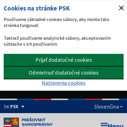
Cookies na stránke PSK
Používame základné cookies súbory, aby mohla táto
stránka fungovať.
Taktiež používame analytické súbory, akceptovaním
súhlasíte s ich používaním.
Prijať dodatočné cookies
Odmietnuť dodatočné cookies
Nastavenia cookies
SK
PSK
Doména psk.sk je oficiálna
Menu