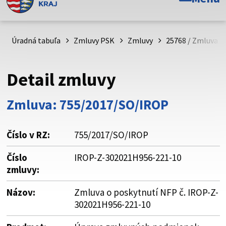
Toto je oficiálna webová stránka Prešovského
samosprávneho kraja. Oficiálne stránky využívajú doménu
psk.sk.
Úradná tabuľa
Zmluvy PSK
Zmluvy
25768 / Zmluva o
Táto stránka je zabezpečená
Detail zmluvy
Buďte pozorní a vždy sa uistite, že zdieľate informácie iba
cez zabezpečenú webovú stránku. Zabezpečená stránka
Zmluva: 755/2017/SO/IROP
vždy začína https:// pred názvom domény webového sídla.
Číslo v RZ:
755/2017/SO/IROP
Číslo
IROP-Z-302021H956-221-10
zmluvy:
Názov:
Zmluva o poskytnutí NFP č. IROP-Z-
302021H956-221-10