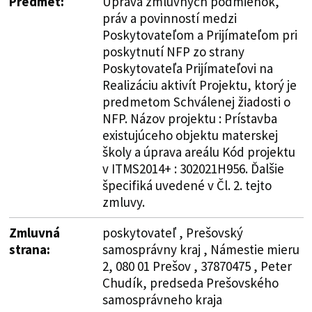
Predmet:
Úprava zmluvných podmienok,
práv a povinností medzi
Poskytovateľom a Prijímateľom pri
poskytnutí NFP zo strany
Poskytovateľa Prijímateľovi na
Realizáciu aktivít Projektu, ktorý je
predmetom Schválenej žiadosti o
NFP. Názov projektu : Prístavba
existujúceho objektu materskej
školy a úprava areálu Kód projektu
v ITMS2014+ : 302021H956. Ďalšie
špecifiká uvedené v Čl. 2. tejto
zmluvy.
Zmluvná
poskytovateľ , Prešovský
strana:
samosprávny kraj , Námestie mieru
2, 080 01 Prešov , 37870475 , Peter
Chudík, predseda Prešovského
samosprávneho kraja