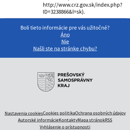
http://www.crz.gov.sk/index.php?
ID=3238866&l=sk).
Boli tieto informácie pre vás užitočné?
Áno
Nie
Našli ste na stránke chybu?
Cookies politika
Ochrana osobných údajov
Nastavenia cookies
Autorské informácie
Kontakty
Mapa stránok
RSS
Vyhlásenie o prístupnosti