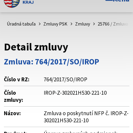
Toto je oficiálna webová stránka Prešovského
samosprávneho kraja. Oficiálne stránky využívajú doménu
psk.sk.
Úradná tabuľa
Zmluvy PSK
Zmluvy
25766 / Zmluva o
Táto stránka je zabezpečená
Detail zmluvy
Buďte pozorní a vždy sa uistite, že zdieľate informácie iba
cez zabezpečenú webovú stránku. Zabezpečená stránka
Zmluva: 764/2017/SO/IROP
vždy začína https:// pred názvom domény webového sídla.
Číslo v RZ:
764/2017/SO/IROP
Číslo
IROP-Z-302021H530-221-10
zmluvy:
Názov:
Zmluva o poskytnutí NFP č. IROP-Z-
302021H530-221-10