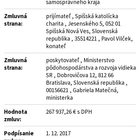
samosprávneho kraja
Zmluvná
prijímateľ , Spišská katolícka
strana:
charita , Jesenského 5, 052 01
Spišská Nová Ves, Slovenská
republika , 35514221 , Pavol Vilček,
konateľ
Zmluvná
poskytovateľ , Ministerstvo
strana:
pôdohospodárstva a rozvoja vidieka
SR , Dobrovičova 12, 812 66
Bratislava, Slovenská republika ,
00156621 , Gabriela Matečná,
ministerka
Hodnota
267 937,26 € s DPH
zmluv:
Podpísanie
1. 12. 2017