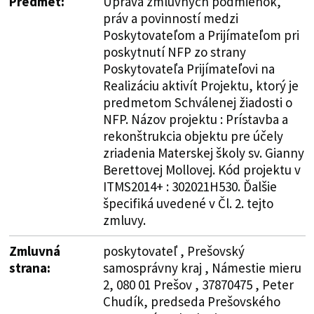
Predmet:
Úprava zmluvných podmienok,
práv a povinností medzi
Poskytovateľom a Prijímateľom pri
poskytnutí NFP zo strany
Poskytovateľa Prijímateľovi na
Realizáciu aktivít Projektu, ktorý je
predmetom Schválenej žiadosti o
NFP. Názov projektu : Prístavba a
rekonštrukcia objektu pre účely
zriadenia Materskej školy sv. Gianny
Berettovej Mollovej. Kód projektu v
ITMS2014+ : 302021H530. Ďalšie
špecifiká uvedené v Čl. 2. tejto
zmluvy.
Zmluvná
poskytovateľ , Prešovský
strana:
samosprávny kraj , Námestie mieru
2, 080 01 Prešov , 37870475 , Peter
Chudík, predseda Prešovského