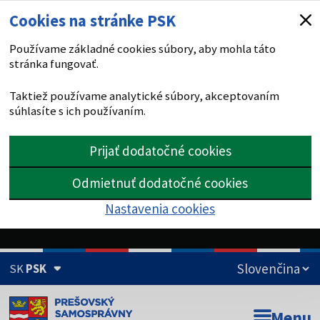
Cookies na stránke PSK
Používame základné cookies súbory, aby mohla táto
stránka fungovať.
Taktiež používame analytické súbory, akceptovaním
súhlasíte s ich používaním.
Prijať dodatočné cookies
Odmietnuť dodatočné cookies
Nastavenia cookies
SK
PSK
Doména psk.sk je oficiálna
Menu