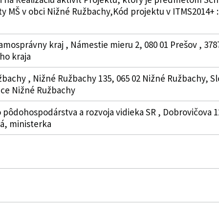
ty MŠ v obci Nižné Ružbachy,Kód projektu v ITMS2014+ : 3
amosprávny kraj , Námestie mieru 2, 080 01 Prešov , 37
o kraja
žbachy , Nižné Ružbachy 135, 065 02 Nižné Ružbachy, Slo
bce Nižné Ružbachy
 pôdohospodárstva a rozvoja vidieka SR , Dobrovičova 12
á, ministerka