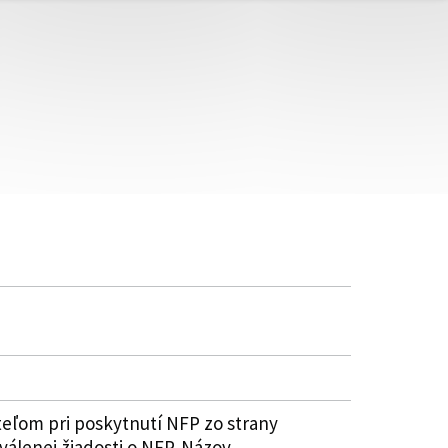
eľom pri poskytnutí NFP zo strany
válenej žiadosti o NFP. Názov