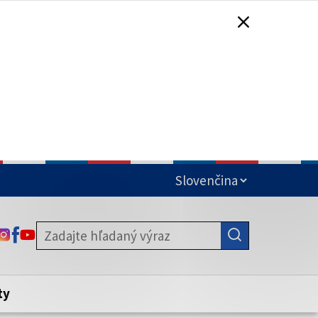
čená
ODKAZ SA OTVORÍ NA NOVEJ KARTE
ODKAZ SA OTVORÍ NA NOVEJ KARTE
ODKAZ SA OTVORÍ NA NOVEJ KARTE
stite, že zdieľate informácie iba cez
nku. Zabezpečená stránka vždy začína
ény webového sídla.
ty