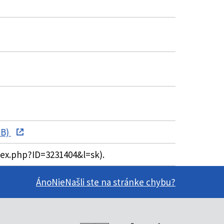
MB)
dex.php?ID=3231404&l=sk).
Áno
Nie
Našli ste na stránke chybu?