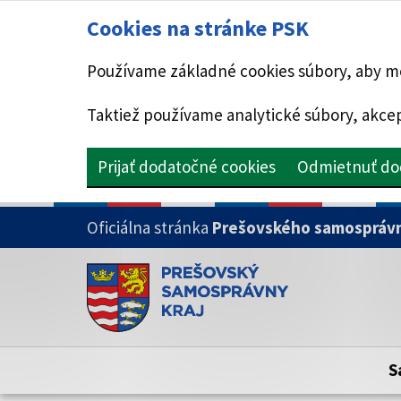
Cookies na stránke PSK
Používame základné cookies súbory, aby mo
Taktiež používame analytické súbory, akcep
Prijať dodatočné cookies
Odmietnuť do
PRESKOČIŤ NA HLAVNÝ OBSAH
Oficiálna stránka
Prešovského samosprávn
Doména psk.sk je oficiálna
Toto je oficiálna webová stránka Prešovsk
Oficiálne stránky využívajú doménu psk.sk.
S