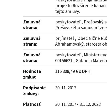
projektu:Rozšírenie kapaci
tejto zmluvy.
Zmluvná
poskytovateľ , Prešovský s
strana:
Prešovského samosprávneh
Zmluvná
prijímateľ , Obec Nižné Ru
strana:
Abrahamovský, starosta o
Zmluvná
poskytovateľ , Ministerstvo
strana:
00156621 , Gabriela Matečn
Hodnota
115 308,49 € s DPH
zmluv:
Podpísanie
30. 11. 2017
zmluvy:
Platnosť
30. 11. 2017 - 31. 12. 2028