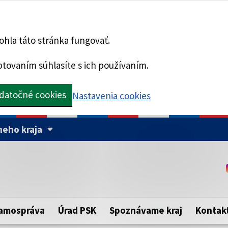
hla táto stránka fungovať.
tovaním súhlasíte s ich používaním.
datočné cookies
Nastavenia cookies
eho kraja
Táto stránka je zabezpe
Buďte pozorní a vždy sa ui
ého samosprávneho kraja.
zabezpečenú webovú strá
https:// pred názvom dom
amospráva
Úrad PSK
Spoznávame kraj
Kontak