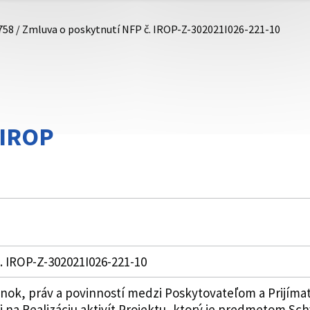
758 / Zmluva o poskytnutí NFP č. IROP-Z-302021I026-221-10
/IROP
. IROP-Z-302021I026-221-10
k, práv a povinností medzi Poskytovateľom a Prijímat
i na Realizáciu aktivít Projektu, ktorý je predmetom Sch