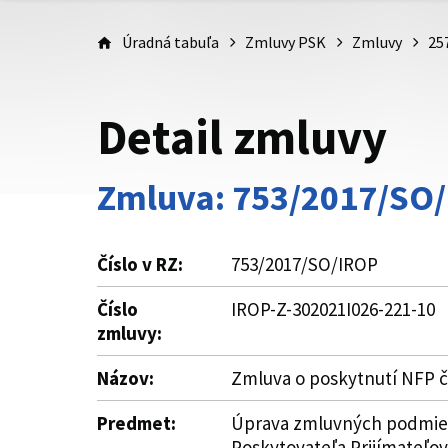
Úradná tabuľa
Zmluvy PSK
Zmluvy
25
Detail zmluvy
Zmluva: 753/2017/SO
Číslo v RZ:
753/2017/SO/IROP
Číslo
IROP-Z-302021I026-221-10
zmluvy:
Názov:
Zmluva o poskytnutí NFP č
Predmet:
Úprava zmluvných podmieno
Poskytovateľa Prijímateľov