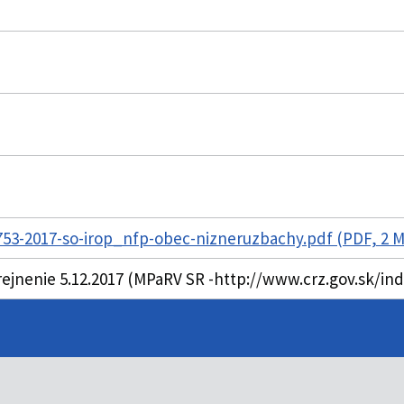
53-2017-so-irop_nfp-obec-nizneruzbachy.pdf (PDF, 2 
rejnenie 5.12.2017 (MPaRV SR -http://www.crz.gov.sk/in