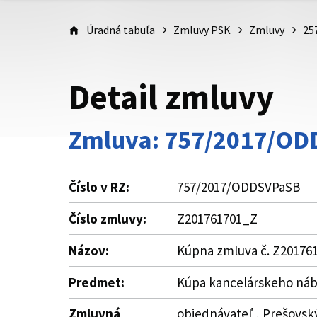
Úradná tabuľa
Zmluvy PSK
Zmluvy
25
Detail zmluvy
Zmluva: 757/2017/O
Číslo v RZ:
757/2017/ODDSVPaSB
Číslo zmluvy:
Z201761701_Z
Názov:
Kúpna zmluva č. Z20176
Predmet:
Kúpa kancelárskeho nábyt
Zmluvná
objednávateľ , Prešovský