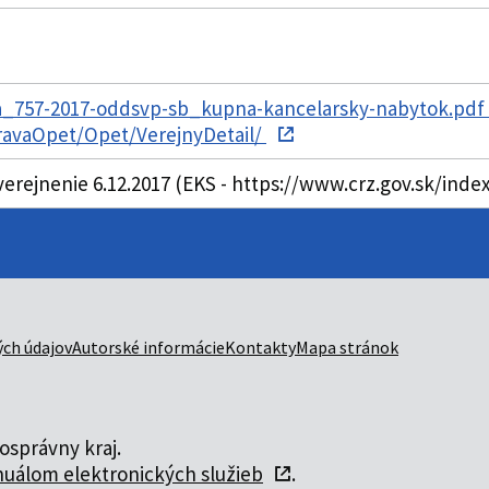
_757-2017-oddsvp-sb_kupna-kancelarsky-nabytok.pdf 
pravaOpet/Opet/VerejnyDetail/
verejnenie 6.12.2017 (EKS - https://www.crz.gov.sk/ind
ch údajov
Autorské informácie
Kontakty
Mapa stránok
správny kraj.
uálom elektronických služieb
.