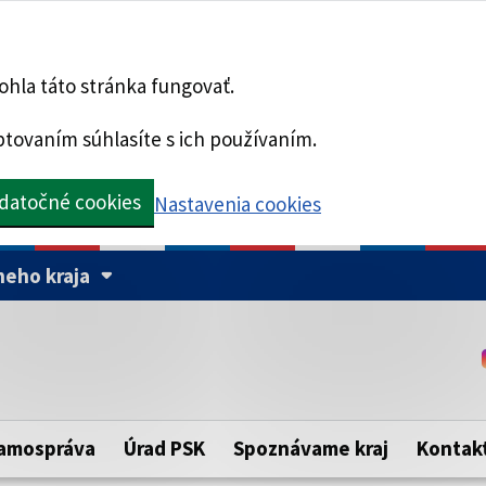
hla táto stránka fungovať.
tovaním súhlasíte s ich používaním.
datočné cookies
Nastavenia cookies
eho kraja
Táto stránka je zabezpe
Buďte pozorní a vždy sa ui
ého samosprávneho kraja.
zabezpečenú webovú strá
https:// pred názvom dom
amospráva
Úrad PSK
Spoznávame kraj
Kontak