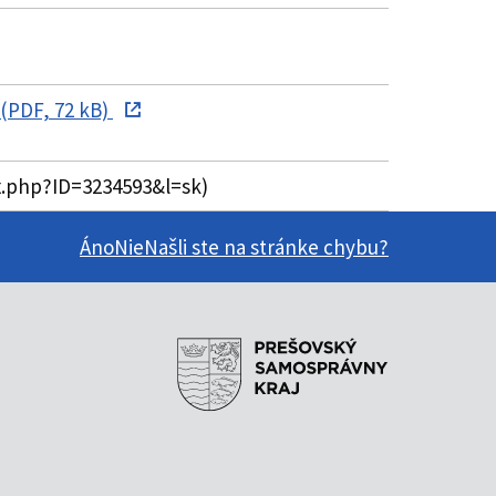
(PDF, 72 kB)
ex.php?ID=3234593&l=sk)
Áno
Nie
Našli ste na stránke chybu?