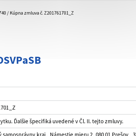
740 / Kúpna zmluva č. Z201761701_Z
DDSVPaSB
1701_Z
ku. Ďalšie špecifiká uvedené v Čl. II. tejto zmluvy.
 samosprávny kraj , Námestie mieru 2, 080 01 Prešov , 3