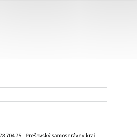
78 704 75 , Prešovský samosprávny kraj,