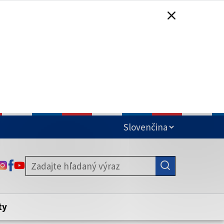
čená
ODKAZ SA OTVORÍ NA NOVEJ KARTE
ODKAZ SA OTVORÍ NA NOVEJ KARTE
ODKAZ SA OTVORÍ NA NOVEJ KARTE
stite, že zdieľate informácie iba cez
nku. Zabezpečená stránka vždy začína
ény webového sídla.
ty