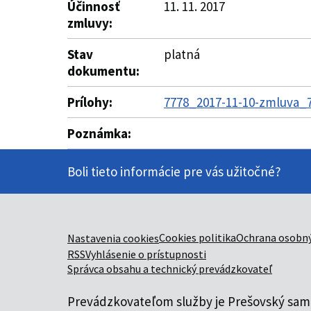
Účinnosť
11. 11. 2017
zmluvy:
Stav
platná
dokumentu:
Prílohy:
7778_2017-11-10-zmluva_7
Poznámka:
Boli tieto informácie pre vás užitočné?
Cookies politika
Ochrana osobný
Nastavenia cookies
RSS
Vyhlásenie o prístupnosti
Správca obsahu a technický prevádzkovateľ
Prevádzkovateľom služby je Prešovský samo