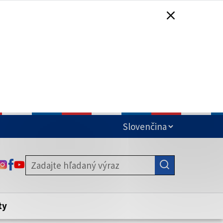
čená
ODKAZ SA OTVORÍ NA NOVEJ KARTE
ODKAZ SA OTVORÍ NA NOVEJ KARTE
ODKAZ SA OTVORÍ NA NOVEJ KARTE
stite, že zdieľate informácie iba cez
nku. Zabezpečená stránka vždy začína
ény webového sídla.
ty