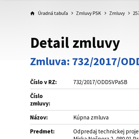
Úradná tabuľa
Zmluvy PSK
Zmluvy
25
Detail zmluvy
Zmluva: 732/2017/O
Číslo v RZ:
732/2017/ODDSVPaSB
Číslo
zmluvy:
Názov:
Kúpna zmluva
Predmet:
Odpredaj technickej proje
Mirka Nešpora 2, 080 01 Pre