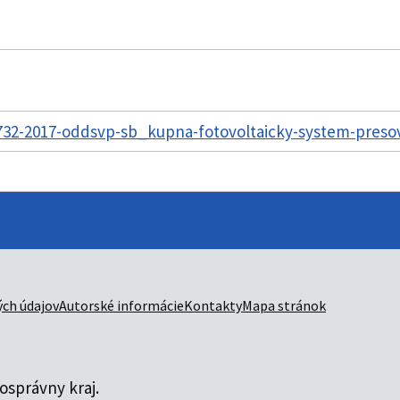
32-2017-oddsvp-sb_kupna-fotovoltaicky-system-presov
ch údajov
Autorské informácie
Kontakty
Mapa stránok
správny kraj.