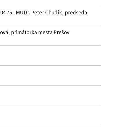
 704 75 , MUDr. Peter Chudík, predseda
anová, primátorka mesta Prešov