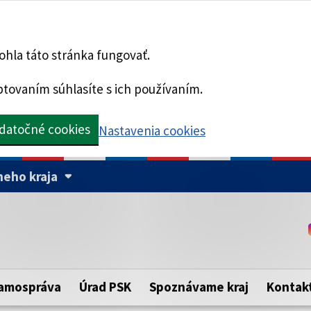
hla táto stránka fungovať.
tovaním súhlasíte s ich používaním.
datočné cookies
Nastavenia cookies
eho kraja
Táto stránka je zabezpe
Buďte pozorní a vždy sa ui
ého samosprávneho kraja.
zabezpečenú webovú strá
https:// pred názvom dom
amospráva
Úrad PSK
Spoznávame kraj
Kontak