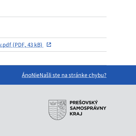
.pdf (PDF, 43 kB)
Áno
Nie
Našli ste na stránke chybu?