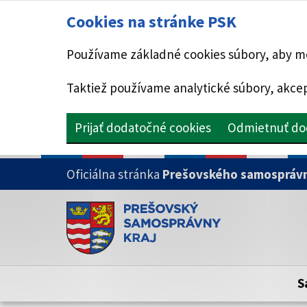
Cookies na stránke PSK
Používame základné cookies súbory, aby mo
Taktiež používame analytické súbory, akcep
Prijať dodatočné cookies
Odmietnuť do
PRESKOČIŤ NA HLAVNÝ OBSAH
Oficiálna stránka
Prešovského samosprávn
Doména psk.sk je oficiálna
Toto je oficiálna webová stránka Prešovsk
Oficiálne stránky využívajú doménu psk.sk.
S