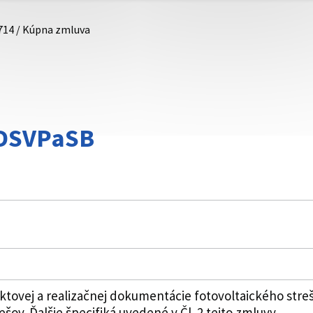
714 / Kúpna zmluva
DDSVPaSB
ktovej a realizačnej dokumentácie fotovoltaického stre
šov. Ďalšie špecifiká uvedené v Čl. 2 tejto zmluvy.