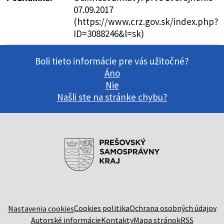
07.09.2017
(https://www.crz.gov.sk/index.php?
ID=3088246&l=sk)
Boli tieto informácie pre vás užitočné?
Áno
Nie
Našli ste na stránke chybu?
Cookies politika
Ochrana osobných údajov
Nastavenia cookies
Autorské informácie
Kontakty
Mapa stránok
RSS