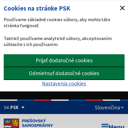
Cookies na stránke PSK
Používame základné cookies súbory, aby mohla táto
stránka fungovať.
Taktiež používame analytické súbory, akceptovaním
súhlasíte s ich používaním.
Prijať dodatočné cookies
Odmietnuť dodatočné cookies
Nastavenia cookies
SK
PSK
Doména psk.sk je oficiálna
Menu