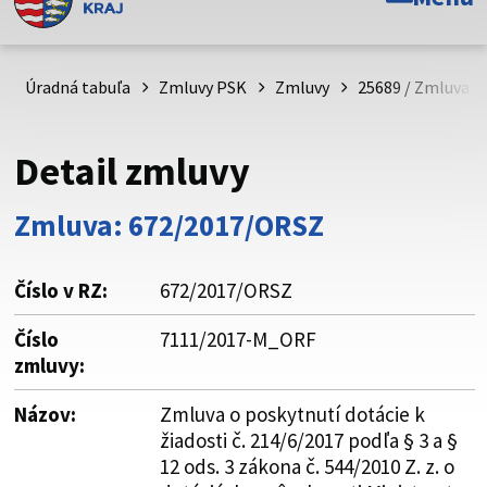
Toto je oficiálna webová stránka Prešovského
samosprávneho kraja. Oficiálne stránky využívajú doménu
psk.sk.
Úradná tabuľa
Zmluvy PSK
Zmluvy
25689 / Zmluva o 
Táto stránka je zabezpečená
Detail zmluvy
Buďte pozorní a vždy sa uistite, že zdieľate informácie iba
cez zabezpečenú webovú stránku. Zabezpečená stránka
Zmluva: 672/2017/ORSZ
vždy začína https:// pred názvom domény webového sídla.
Číslo v RZ:
672/2017/ORSZ
Číslo
7111/2017-M_ORF
zmluvy:
Názov:
Zmluva o poskytnutí dotácie k
žiadosti č. 214/6/2017 podľa § 3 a §
12 ods. 3 zákona č. 544/2010 Z. z. o