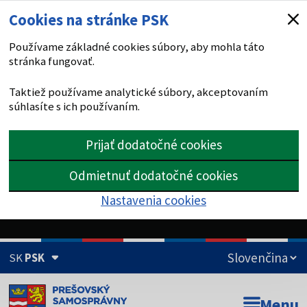
Cookies na stránke PSK
Používame základné cookies súbory, aby mohla táto
stránka fungovať.
Taktiež používame analytické súbory, akceptovaním
súhlasíte s ich používaním.
Prijať dodatočné cookies
Odmietnuť dodatočné cookies
Nastavenia cookies
SK
PSK
Doména psk.sk je oficiálna
Menu