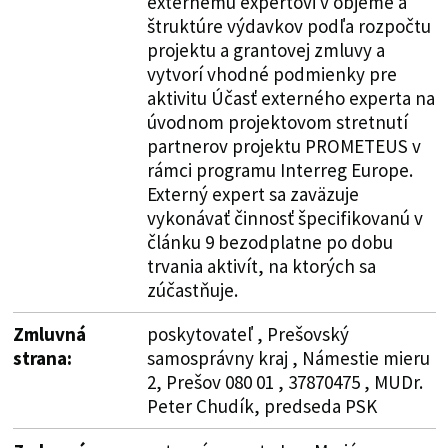
externému expertovi v objeme a
štruktúre výdavkov podľa rozpočtu
projektu a grantovej zmluvy a
vytvorí vhodné podmienky pre
aktivitu Účasť externého experta na
úvodnom projektovom stretnutí
partnerov projektu PROMETEUS v
rámci programu Interreg Europe.
Externý expert sa zaväzuje
vykonávať činnosť špecifikovanú v
článku 9 bezodplatne po dobu
trvania aktivít, na ktorých sa
zúčastňuje.
Zmluvná
poskytovateľ , Prešovský
strana:
samosprávny kraj , Námestie mieru
2, Prešov 080 01 , 37870475 , MUDr.
Peter Chudík, predseda PSK