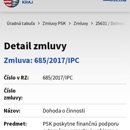
Toto je oficiálna webová stránka Prešovského
samosprávneho kraja. Oficiálne stránky využívajú doménu
psk.sk.
Úradná tabuľa
Zmluvy PSK
Zmluvy
25631 / Dohoda o
Táto stránka je zabezpečená
Detail zmluvy
Buďte pozorní a vždy sa uistite, že zdieľate informácie iba
cez zabezpečenú webovú stránku. Zabezpečená stránka
Zmluva: 685/2017/IPC
vždy začína https:// pred názvom domény webového sídla.
Číslo v RZ:
685/2017/IPC
Číslo
zmluvy:
Názov:
Dohoda o činnosti
Predmet:
PSK poskytne finančnú podporu