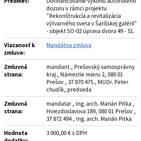
Predmet:
Dofinancovanie výkonu autorského
dozoru v rámci projektu
"Rekonštrukcia a revitalizácia
výtvarného sveta v Šarišskej galérii"
- objekt SO-02 úprava dvora 49 - 51.
Viazanosť k
Mandátna zmluva
zmluve:
Zmluvná
mandant , Prešovský samosprávny
strana:
kraj , Námestie mieru 2, 080 01
Prešov , 37 870 475 , MUDr. Peter
chudík, predseda
Zmluvná
mandatar , Ing. arch. Marián Pitka ,
strana:
Hviezdoslavova 189, 080 01 Prešov ,
37 872 494 , Ing. arch. Marián Pitka
Hodnota
3 000,00 € s DPH
dodatku: