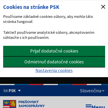
Cookies na stránke PSK
Používame základné cookies súbory, aby mohla táto
stránka fungovať.
Taktiež používame analytické súbory, akceptovaním
súhlasíte s ich používaním.
Prijať dodatočné cookies
Odmietnuť dodatočné cookies
Nastavenia cookies
SK
PSK
Doména psk.sk je oficiálna
Menu