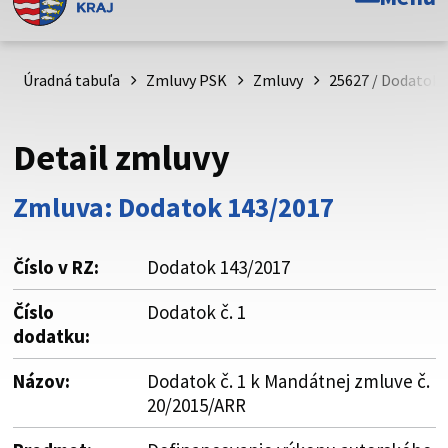
Toto je oficiálna webová stránka Prešovského
samosprávneho kraja. Oficiálne stránky využívajú doménu
psk.sk.
Úradná tabuľa
Zmluvy PSK
Zmluvy
25627 / Dodatok č
Táto stránka je zabezpečená
Detail zmluvy
Buďte pozorní a vždy sa uistite, že zdieľate informácie iba
cez zabezpečenú webovú stránku. Zabezpečená stránka
Zmluva: Dodatok 143/2017
vždy začína https:// pred názvom domény webového sídla.
Číslo v RZ:
Dodatok 143/2017
Číslo
Dodatok č. 1
dodatku:
Názov:
Dodatok č. 1 k Mandátnej zmluve č.
20/2015/ARR