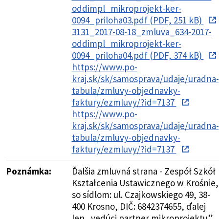
oddimpl_mikroprojekt-ker-
0094_priloha03.pdf (PDF, 251 kB)
3131_2017-08-18_zmluva_634-2017-
oddimpl_mikroprojekt-ker-
0094_priloha04.pdf (PDF, 374 kB)
https://www.po-
kraj.sk/sk/samosprava/udaje/uradna-
tabula/zmluvy-objednavky-
faktury/ezmluvy/?id=7137
https://www.po-
kraj.sk/sk/samosprava/udaje/uradna-
tabula/zmluvy-objednavky-
faktury/ezmluvy/?id=7137
Poznámka:
Ďalšia zmluvná strana - Zespół Szkół
Kształcenia Ustawicznego w Krośnie,
so sídlom: ul. Czajkowskiego 49, 38-
400 Krosno, DIČ: 6842374655, ďalej
len „vedúci partner mikroprojektu”