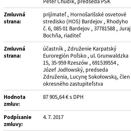
Peter Chudík, predseda PSK
Zmluvná
prijímateľ , Hornošarišské osvetové
strana:
stredisko (HOS) Bardejov , Rhodyho
č. 6, 085 01 Bardejov , 37781588 , Juraj
Bochňa, riaditeľ
Zmluvná
účastník , Združenie Karpatský
strana:
Euroregión Poľsko , ul. Grunwaldzka
15, 35-959 Rzeszów , 691539554 ,
Józef Jodłowský, predseda
Združenia, Lucynę Sokołowską, člen
okresného zastupiteľstva
Hodnota
87 905,64 € s DPH
zmluv:
Podpísanie
4. 7. 2017
zmluvy: