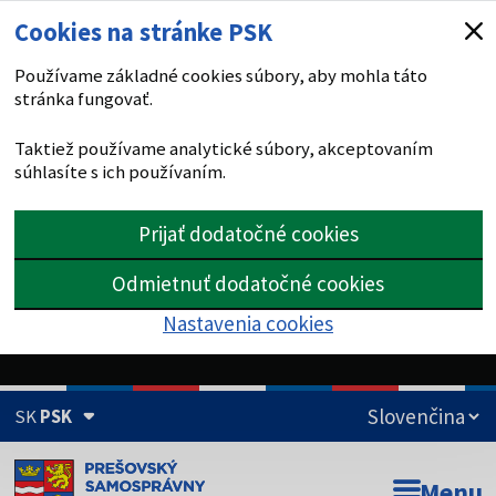
Cookies na stránke PSK
Používame základné cookies súbory, aby mohla táto
stránka fungovať.
Taktiež používame analytické súbory, akceptovaním
súhlasíte s ich používaním.
Prijať dodatočné cookies
Odmietnuť dodatočné cookies
Nastavenia cookies
SK
PSK
Doména psk.sk je oficiálna
Menu