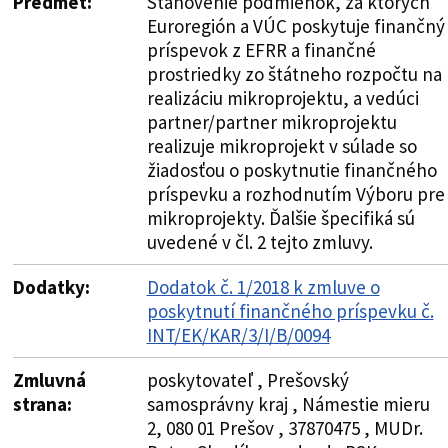
Predmet:
Stanovenie podmienok, za ktorých
Euroregión a VÚC poskytuje finančný
príspevok z EFRR a finančné
prostriedky zo štátneho rozpočtu na
realizáciu mikroprojektu, a vedúci
partner/partner mikroprojektu
realizuje mikroprojekt v súlade so
žiadosťou o poskytnutie finančného
príspevku a rozhodnutím Výboru pre
mikroprojekty. Ďalšie špecifiká sú
uvedené v čl. 2 tejto zmluvy.
Dodatky:
Dodatok č. 1/2018 k zmluve o
poskytnutí finančného príspevku č.
INT/EK/KAR/3/I/B/0094
Zmluvná
poskytovateľ , Prešovský
strana:
samosprávny kraj , Námestie mieru
2, 080 01 Prešov , 37870475 , MUDr.