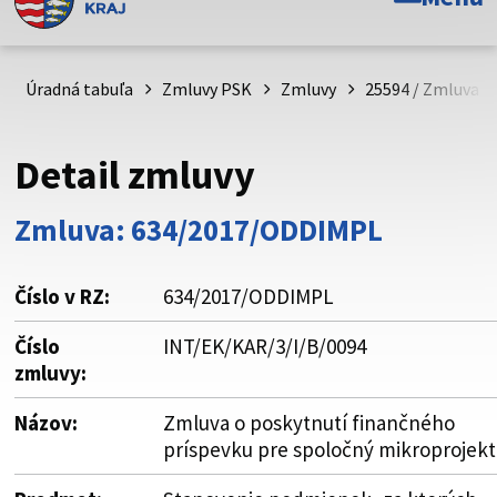
Toto je oficiálna webová stránka Prešovského
samosprávneho kraja. Oficiálne stránky využívajú doménu
psk.sk.
Úradná tabuľa
Zmluvy PSK
Zmluvy
25594 / Zmluva o
Táto stránka je zabezpečená
Detail zmluvy
Buďte pozorní a vždy sa uistite, že zdieľate informácie iba
cez zabezpečenú webovú stránku. Zabezpečená stránka
Zmluva: 634/2017/ODDIMPL
vždy začína https:// pred názvom domény webového sídla.
Číslo v RZ:
634/2017/ODDIMPL
Číslo
INT/EK/KAR/3/I/B/0094
zmluvy:
Názov:
Zmluva o poskytnutí finančného
príspevku pre spoločný mikroprojekt