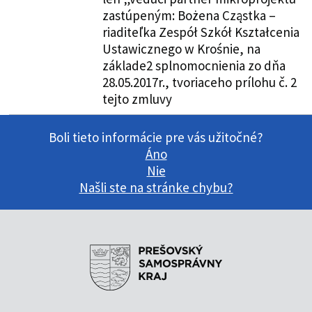
zastúpeným: Bożena Cząstka –
riaditeľka Zespół Szkół Kształcenia
Ustawicznego w Krośnie, na
základe2 splnomocnienia zo dňa
28.05.2017r., tvoriaceho prílohu č. 2
tejto zmluvy
Boli tieto informácie pre vás užitočné?
Áno
Nie
Našli ste na stránke chybu?