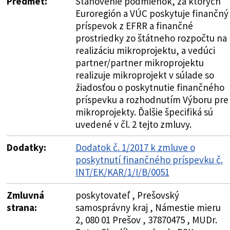
Predmet:
Stanovenie podmienok, za ktorých
Euroregión a VÚC poskytuje finančný
príspevok z EFRR a finančné
prostriedky zo štátneho rozpočtu na
realizáciu mikroprojektu, a vedúci
partner/partner mikroprojektu
realizuje mikroprojekt v súlade so
žiadosťou o poskytnutie finančného
príspevku a rozhodnutím Výboru pre
mikroprojekty. Ďalšie špecifiká sú
uvedené v čl. 2 tejto zmluvy.
Dodatky:
Dodatok č. 1/2017 k zmluve o
poskytnutí finančného príspevku č.
INT/EK/KAR/1/I/B/0051
Zmluvná
poskytovateľ , Prešovský
strana:
samosprávny kraj , Námestie mieru
2, 080 01 Prešov , 37870475 , MUDr.