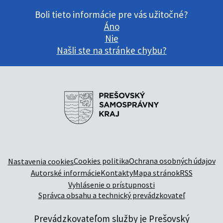
Boli tieto informácie pre vás užitočné?
Áno
Nie
Našli ste na stránke chybu?
Cookies politika
Ochrana osobných údajov
Nastavenia cookies
Autorské informácie
Kontakty
Mapa stránok
RSS
Vyhlásenie o prístupnosti
Správca obsahu a technický prevádzkovateľ
Prevádzkovateľom služby je Prešovský