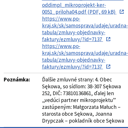
oddimpl_mikroprojekt-ker-
0051_priloha04.pdf (PDF, 69 kB)
https://www.po-
kraj.sk/sk/samosprava/udaje/uradna-
tabula/zmluvy-objednavky-
faktury/ezmluvy/?id=7137
https://www.po-
kraj.sk/sk/samosprava/udaje/uradna-
tabula/zmluvy-objednavky-
faktury/ezmluvy/?id=7137
Poznámka:
Ďalšie zmluvné strany: 4. Obec
Sękowa, so sídlom: 38-307 Sękowa
252, DIČ: 73810136861, ďalej len
„vedúci partner mikroprojektu”
zastúpeným: Małgorzata Małuch –
starosta obce Sękowa, Joanna
Drypczak – pokladník obce Sękowa