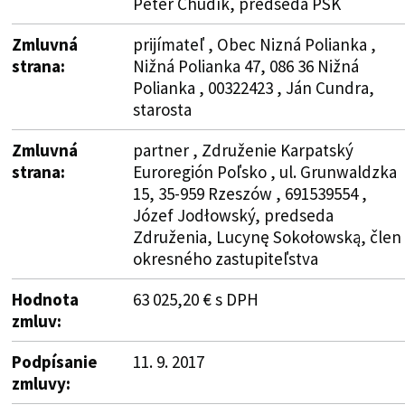
Peter Chudík, predseda PSK
Zmluvná
prijímateľ , Obec Nizná Polianka ,
strana:
Nižná Polianka 47, 086 36 Nižná
Polianka , 00322423 , Ján Cundra,
starosta
Zmluvná
partner , Združenie Karpatský
strana:
Euroregión Poľsko , ul. Grunwaldzka
15, 35-959 Rzeszów , 691539554 ,
Józef Jodłowský, predseda
Združenia, Lucynę Sokołowską, člen
okresného zastupiteľstva
Hodnota
63 025,20 € s DPH
zmluv:
Podpísanie
11. 9. 2017
zmluvy: