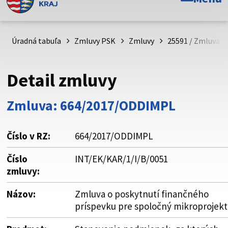
Toto je oficiálna webová stránka Prešovského
samosprávneho kraja. Oficiálne stránky využívajú doménu
psk.sk.
Úradná tabuľa
Zmluvy PSK
Zmluvy
25591 / Zmluva o
Táto stránka je zabezpečená
Detail zmluvy
Buďte pozorní a vždy sa uistite, že zdieľate informácie iba
cez zabezpečenú webovú stránku. Zabezpečená stránka
Zmluva: 664/2017/ODDIMPL
vždy začína https:// pred názvom domény webového sídla.
Číslo v RZ:
664/2017/ODDIMPL
Číslo
INT/EK/KAR/1/I/B/0051
zmluvy:
Názov:
Zmluva o poskytnutí finančného
príspevku pre spoločný mikroprojekt