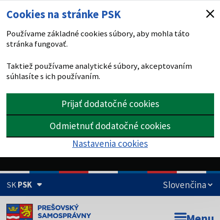
Cookies na stránke PSK
Používame základné cookies súbory, aby mohla táto
stránka fungovať.
Taktiež používame analytické súbory, akceptovaním
súhlasíte s ich používaním.
Prijať dodatočné cookies
Odmietnuť dodatočné cookies
Nastavenia cookies
SK
PSK
Doména psk.sk je oficiálna
Menu