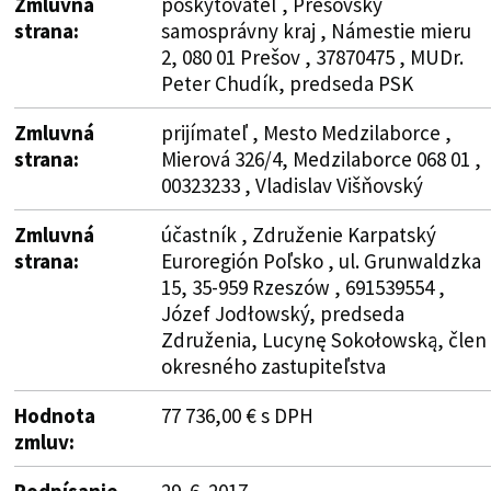
Zmluvná
poskytovateľ , Prešovský
strana:
samosprávny kraj , Námestie mieru
2, 080 01 Prešov , 37870475 , MUDr.
Peter Chudík, predseda PSK
Zmluvná
prijímateľ , Mesto Medzilaborce ,
strana:
Mierová 326/4, Medzilaborce 068 01 ,
00323233 , Vladislav Višňovský
Zmluvná
účastník , Združenie Karpatský
strana:
Euroregión Poľsko , ul. Grunwaldzka
15, 35-959 Rzeszów , 691539554 ,
Józef Jodłowský, predseda
Združenia, Lucynę Sokołowską, člen
okresného zastupiteľstva
Hodnota
77 736,00 € s DPH
zmluv:
Podpísanie
29. 6. 2017