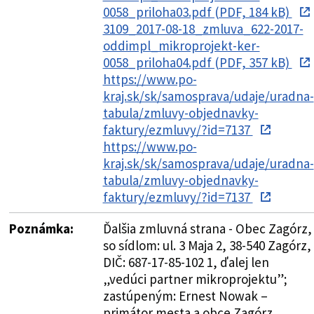
0058_priloha03.pdf (PDF, 184 kB)
3109_2017-08-18_zmluva_622-2017-
oddimpl_mikroprojekt-ker-
0058_priloha04.pdf (PDF, 357 kB)
https://www.po-
kraj.sk/sk/samosprava/udaje/uradna-
tabula/zmluvy-objednavky-
faktury/ezmluvy/?id=7137
https://www.po-
kraj.sk/sk/samosprava/udaje/uradna-
tabula/zmluvy-objednavky-
faktury/ezmluvy/?id=7137
Poznámka:
Ďalšia zmluvná strana - Obec Zagórz,
so sídlom: ul. 3 Maja 2, 38-540 Zagórz,
DIČ: 687-17-85-102 1, ďalej len
„vedúci partner mikroprojektu”;
zastúpeným: Ernest Nowak –
primátor mesta a obce Zagórz,