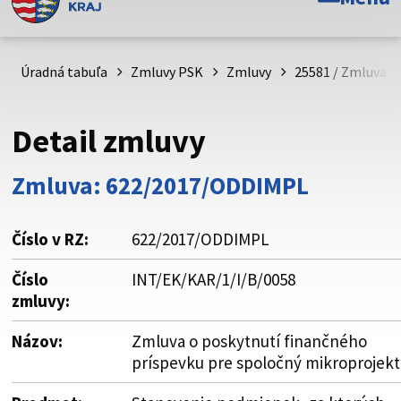
Toto je oficiálna webová stránka Prešovského
samosprávneho kraja. Oficiálne stránky využívajú doménu
psk.sk.
Úradná tabuľa
Zmluvy PSK
Zmluvy
25581 / Zmluva o
Táto stránka je zabezpečená
Detail zmluvy
Buďte pozorní a vždy sa uistite, že zdieľate informácie iba
cez zabezpečenú webovú stránku. Zabezpečená stránka
Zmluva: 622/2017/ODDIMPL
vždy začína https:// pred názvom domény webového sídla.
Číslo v RZ:
622/2017/ODDIMPL
Číslo
INT/EK/KAR/1/I/B/0058
zmluvy:
Názov:
Zmluva o poskytnutí finančného
príspevku pre spoločný mikroprojekt