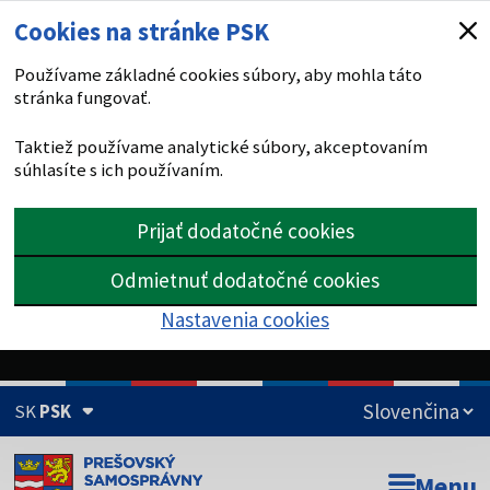
Cookies na stránke PSK
Používame základné cookies súbory, aby mohla táto
stránka fungovať.
Taktiež používame analytické súbory, akceptovaním
súhlasíte s ich používaním.
Prijať dodatočné cookies
Odmietnuť dodatočné cookies
Nastavenia cookies
SK
PSK
Doména psk.sk je oficiálna
Menu