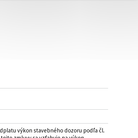
odplatu výkon stavebného dozoru podľa čl.
. tejto zmluvy sa vzťahuje na výkon