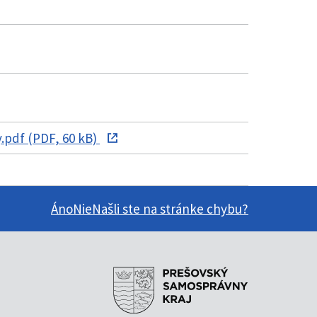
.pdf (PDF, 60 kB)
Áno
Nie
Našli ste na stránke chybu?