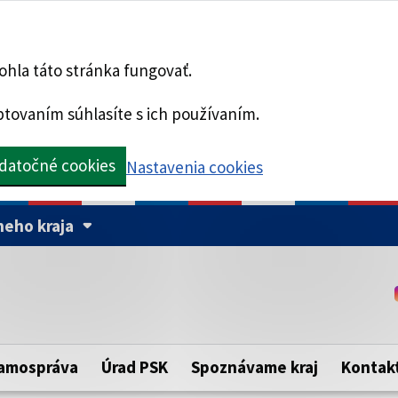
hla táto stránka fungovať.
tovaním súhlasíte s ich používaním.
datočné cookies
Nastavenia cookies
eho kraja
Táto stránka je zabezpe
Buďte pozorní a vždy sa ui
ého samosprávneho kraja.
zabezpečenú webovú strá
https:// pred názvom dom
amospráva
Úrad PSK
Spoznávame kraj
Kontak