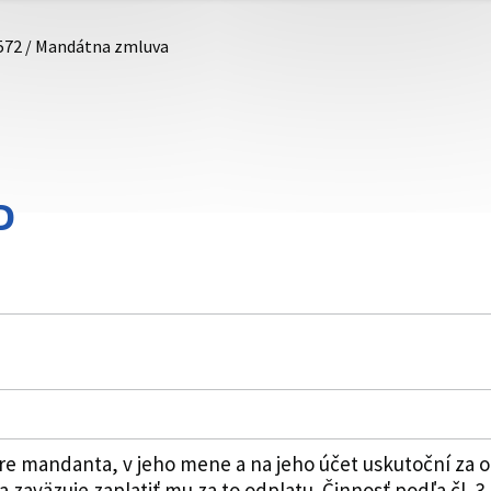
572 / Mandátna zmluva
D
pre mandanta, v jeho mene a na jeho účet uskutoční za 
 zaväzuje zaplatiť mu za to odplatu. Činnosť podľa čl. 3