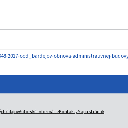
48-2017-ood_bardejov-obnova-administrativnej-budovy
ch údajov
Autorské informácie
Kontakty
Mapa stránok