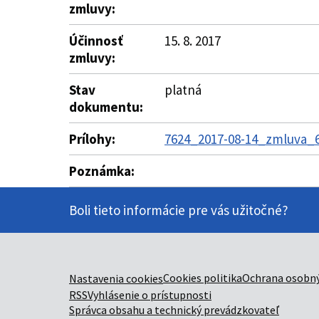
zmluvy:
Účinnosť
15. 8. 2017
zmluvy:
Stav
platná
dokumentu:
Prílohy:
7624_2017-08-14_zmluva_6
Poznámka:
Boli tieto informácie pre vás užitočné?
Cookies politika
Ochrana osobný
Nastavenia cookies
RSS
Vyhlásenie o prístupnosti
Správca obsahu a technický prevádzkovateľ