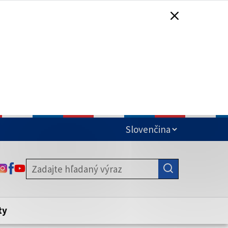
čená
ODKAZ SA OTVORÍ NA NOVEJ KARTE
ODKAZ SA OTVORÍ NA NOVEJ KARTE
ODKAZ SA OTVORÍ NA NOVEJ KARTE
stite, že zdieľate informácie iba cez
nku. Zabezpečená stránka vždy začína
ény webového sídla.
ty