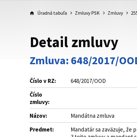
Úradná tabuľa
Zmluvy PSK
Zmluvy
25
Detail zmluvy
Zmluva: 648/2017/OO
Číslo v RZ:
648/2017/OOD
Číslo
zmluvy:
Názov:
Mandátna zmluva
Predmet:
Mandatár sa zaväzuje, že 
3 tejto zmluvy a mandant sa