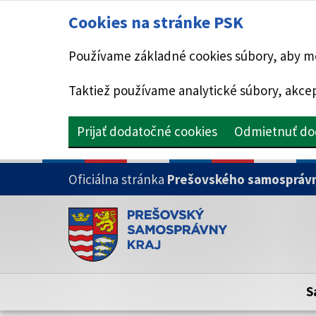
Cookies na stránke PSK
Používame základné cookies súbory, aby mo
Taktiež používame analytické súbory, akcep
Prijať dodatočné cookies
Odmietnuť do
PRESKOČIŤ NA HLAVNÝ OBSAH
Oficiálna stránka
Prešovského samosprávn
Doména psk.sk je oficiálna
Toto je oficiálna webová stránka Prešovsk
Oficiálne stránky využívajú doménu psk.sk.
S