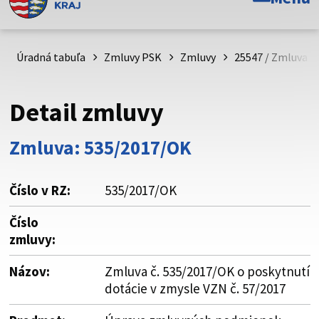
Toto je oficiálna webová stránka Prešovského
samosprávneho kraja. Oficiálne stránky využívajú doménu
psk.sk.
Úradná tabuľa
Zmluvy PSK
Zmluvy
25547 / Zmluva č.
Táto stránka je zabezpečená
Detail zmluvy
Buďte pozorní a vždy sa uistite, že zdieľate informácie iba
cez zabezpečenú webovú stránku. Zabezpečená stránka
Zmluva: 535/2017/OK
vždy začína https:// pred názvom domény webového sídla.
Číslo v RZ:
535/2017/OK
Číslo
zmluvy:
Názov:
Zmluva č. 535/2017/OK o poskytnutí
dotácie v zmysle VZN č. 57/2017