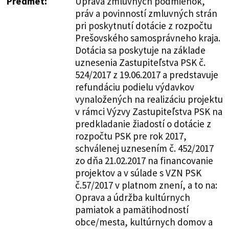
Predmet:
Úprava zmluvných podmienok,
práv a povinností zmluvných strán
pri poskytnutí dotácie z rozpočtu
Prešovského samosprávneho kraja.
Dotácia sa poskytuje na základe
uznesenia Zastupiteľstva PSK č.
524/2017 z 19.06.2017 a predstavuje
refundáciu podielu výdavkov
vynaložených na realizáciu projektu
v rámci Výzvy Zastupiteľstva PSK na
predkladanie žiadostí o dotácie z
rozpočtu PSK pre rok 2017,
schválenej uznesením č. 452/2017
zo dňa 21.02.2017 na financovanie
projektov a v súlade s VZN PSK
č.57/2017 v platnom znení, a to na:
Oprava a údržba kultúrnych
pamiatok a pamätihodností
obce/mesta, kultúrnych domov a