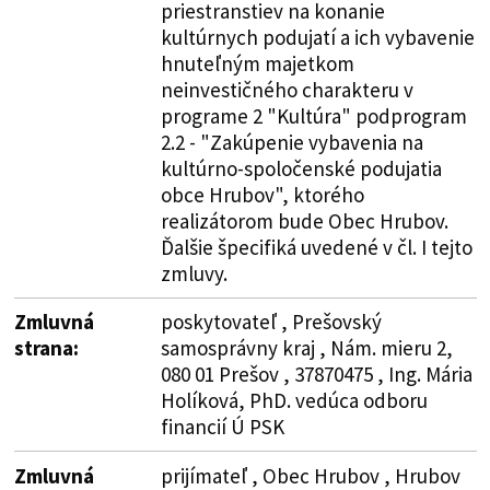
priestranstiev na konanie
kultúrnych podujatí a ich vybavenie
hnuteľným majetkom
neinvestičného charakteru v
programe 2 "Kultúra" podprogram
2.2 - "Zakúpenie vybavenia na
kultúrno-spoločenské podujatia
obce Hrubov", ktorého
realizátorom bude Obec Hrubov.
Ďalšie špecifiká uvedené v čl. I tejto
zmluvy.
Zmluvná
poskytovateľ , Prešovský
strana:
samosprávny kraj , Nám. mieru 2,
080 01 Prešov , 37870475 , Ing. Mária
Holíková, PhD. vedúca odboru
financií Ú PSK
Zmluvná
prijímateľ , Obec Hrubov , Hrubov