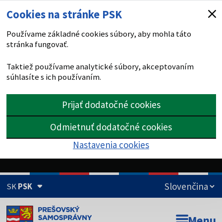
Cookies na stránke PSK
Používame základné cookies súbory, aby mohla táto
stránka fungovať.
Taktiež používame analytické súbory, akceptovaním
súhlasíte s ich používaním.
Prijať dodatočné cookies
Odmietnuť dodatočné cookies
Nastavenia cookies
SK
PSK
Doména psk.sk je oficiálna
Menu