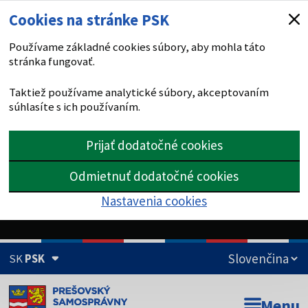
Cookies na stránke PSK
Používame základné cookies súbory, aby mohla táto
stránka fungovať.
Taktiež používame analytické súbory, akceptovaním
súhlasíte s ich používaním.
Prijať dodatočné cookies
Odmietnuť dodatočné cookies
Nastavenia cookies
SK
PSK
Doména psk.sk je oficiálna
Menu