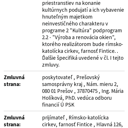
priestranstiev na konanie
kultúrnych podujatí a ich vybavenie
hnuteľným majetkom
neinvestičného charakteru v
programe 2 "Kultúra" podprogram
2.2 - "Výroba a renovácia okien",
ktorého realizátorom bude rímsko-
katolícka cirkev, farnosť Fintice. .
Ďalšie špecifiká uvedené v čl. I tejto
zmluvy.
Zmluvná
poskytovateľ , Prešovský
strana:
samosprávny kraj , Nám. mieru 2,
080 01 Prešov , 37870475 , Ing. Mária
Holíková, PhD. vedúca odboru
financií Ú PSK
Zmluvná
prijímateľ , Rímsko-katolícka
strana:
cirkev, farnosť Fintice , Hlavná 126,