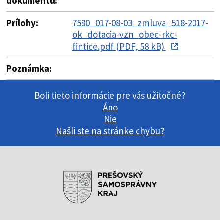
dokumentu:
Prílohy:
7580_017-08-03_zmluva_518-2017-
ok_dotacia-vzn_obec-rkc-
fintice.pdf (PDF, 58 kB)
Poznámka:
Boli tieto informácie pre vás užitočné?
Áno
Nie
Našli ste na stránke chybu?