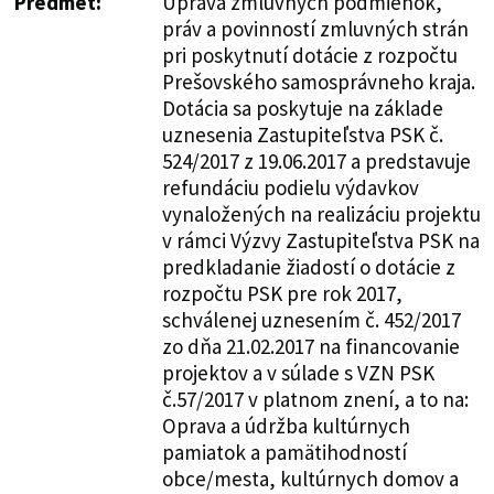
Predmet:
Úprava zmluvných podmienok,
práv a povinností zmluvných strán
pri poskytnutí dotácie z rozpočtu
Prešovského samosprávneho kraja.
Dotácia sa poskytuje na základe
uznesenia Zastupiteľstva PSK č.
524/2017 z 19.06.2017 a predstavuje
refundáciu podielu výdavkov
vynaložených na realizáciu projektu
v rámci Výzvy Zastupiteľstva PSK na
predkladanie žiadostí o dotácie z
rozpočtu PSK pre rok 2017,
schválenej uznesením č. 452/2017
zo dňa 21.02.2017 na financovanie
projektov a v súlade s VZN PSK
č.57/2017 v platnom znení, a to na:
Oprava a údržba kultúrnych
pamiatok a pamätihodností
obce/mesta, kultúrnych domov a