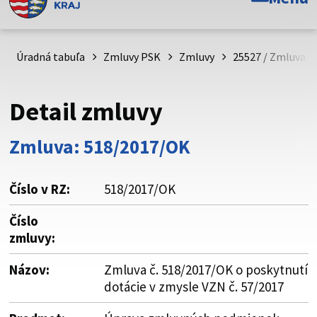
Toto je oficiálna webová stránka Prešovského
samosprávneho kraja. Oficiálne stránky využívajú doménu
psk.sk.
Úradná tabuľa
Zmluvy PSK
Zmluvy
25527 / Zmluva č.
Táto stránka je zabezpečená
Detail zmluvy
Buďte pozorní a vždy sa uistite, že zdieľate informácie iba
cez zabezpečenú webovú stránku. Zabezpečená stránka
Zmluva: 518/2017/OK
vždy začína https:// pred názvom domény webového sídla.
Číslo v RZ:
518/2017/OK
Číslo
zmluvy:
Názov:
Zmluva č. 518/2017/OK o poskytnutí
dotácie v zmysle VZN č. 57/2017