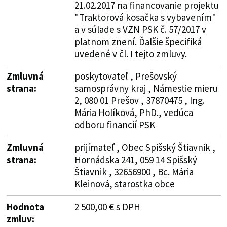
21.02.2017 na financovanie projektu
"Traktorová kosačka s vybavením"
a v súlade s VZN PSK č. 57/2017 v
platnom znení. Ďalšie špecifiká
uvedené v čl. I tejto zmluvy.
Zmluvná
poskytovateľ , Prešovský
strana:
samosprávny kraj , Námestie mieru
2, 080 01 Prešov , 37870475 , Ing.
Mária Holíková, PhD., vedúca
odboru financií PSK
Zmluvná
prijímateľ , Obec Spišský Štiavnik ,
strana:
Hornádska 241, 059 14 Spišský
Štiavnik , 32656900 , Bc. Mária
Kleinová, starostka obce
Hodnota
2 500,00 € s DPH
zmluv: