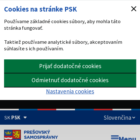
Cookies na stránke PSK
Používame základné cookies súbory, aby mohla táto
stránka fungovať.
Taktiež používame analytické súbory, akceptovaním
súhlasíte s ich používaním.
Prijať dodatočné cookies
Odmietnuť dodatočné cookies
Nastavenia cookies
SK
PSK
Doména psk.sk je oficiálna
Menu