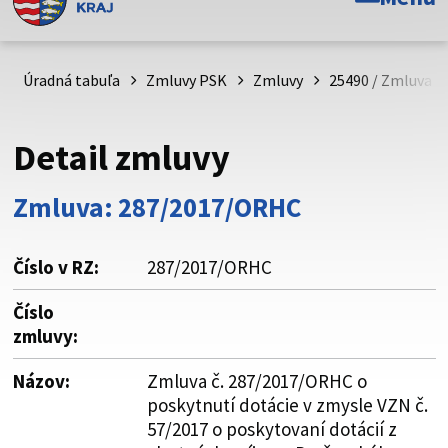
Toto je oficiálna webová stránka Prešovského
samosprávneho kraja. Oficiálne stránky využívajú doménu
psk.sk.
Úradná tabuľa
Zmluvy PSK
Zmluvy
25490 / Zmluva č
Táto stránka je zabezpečená
Detail zmluvy
Buďte pozorní a vždy sa uistite, že zdieľate informácie iba
cez zabezpečenú webovú stránku. Zabezpečená stránka
Zmluva: 287/2017/ORHC
vždy začína https:// pred názvom domény webového sídla.
Číslo v RZ:
287/2017/ORHC
Číslo
zmluvy:
Názov:
Zmluva č. 287/2017/ORHC o
poskytnutí dotácie v zmysle VZN č.
57/2017 o poskytovaní dotácií z