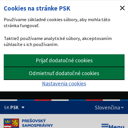
Cookies na stránke PSK
Používame základné cookies súbory, aby mohla táto
stránka fungovať.
Taktiež používame analytické súbory, akceptovaním
súhlasíte s ich používaním.
Prijať dodatočné cookies
Odmietnuť dodatočné cookies
Nastavenia cookies
SK
PSK
Doména psk.sk je oficiálna
Menu