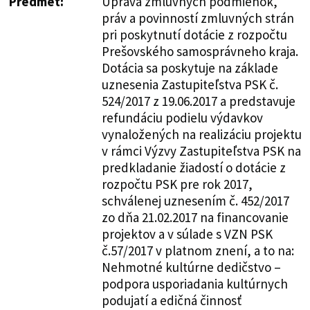
Predmet:
Úprava zmluvných podmienok,
práv a povinností zmluvných strán
pri poskytnutí dotácie z rozpočtu
Prešovského samosprávneho kraja.
Dotácia sa poskytuje na základe
uznesenia Zastupiteľstva PSK č.
524/2017 z 19.06.2017 a predstavuje
refundáciu podielu výdavkov
vynaložených na realizáciu projektu
v rámci Výzvy Zastupiteľstva PSK na
predkladanie žiadostí o dotácie z
rozpočtu PSK pre rok 2017,
schválenej uznesením č. 452/2017
zo dňa 21.02.2017 na financovanie
projektov a v súlade s VZN PSK
č.57/2017 v platnom znení, a to na:
Nehmotné kultúrne dedičstvo –
podpora usporiadania kultúrnych
podujatí a edičná činnosť