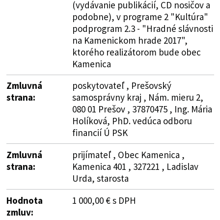
(vydávanie publikácií, CD nosičov a
podobne), v programe 2 "Kultúra"
podprogram 2.3 - "Hradné slávnosti
na Kamenickom hrade 2017",
ktorého realizátorom bude obec
Kamenica
Zmluvná
poskytovateľ , Prešovský
strana:
samosprávny kraj , Nám. mieru 2,
080 01 Prešov , 37870475 , Ing. Mária
Holíková, PhD. vedúca odboru
financií Ú PSK
Zmluvná
prijímateľ , Obec Kamenica ,
strana:
Kamenica 401 , 327221 , Ladislav
Urda, starosta
Hodnota
1 000,00 € s DPH
zmluv: