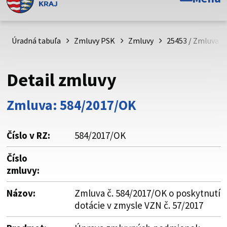
Toto je oficiálna webová stránka Prešovského
samosprávneho kraja. Oficiálne stránky využívajú doménu
psk.sk.
Úradná tabuľa
Zmluvy PSK
Zmluvy
25453 / Zmluva č.
Táto stránka je zabezpečená
Detail zmluvy
Buďte pozorní a vždy sa uistite, že zdieľate informácie iba
cez zabezpečenú webovú stránku. Zabezpečená stránka
Zmluva: 584/2017/OK
vždy začína https:// pred názvom domény webového sídla.
Číslo v RZ:
584/2017/OK
Číslo
zmluvy:
Názov:
Zmluva č. 584/2017/OK o poskytnutí
dotácie v zmysle VZN č. 57/2017