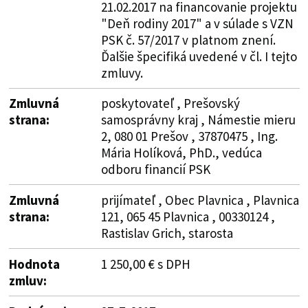
21.02.2017 na financovanie projektu
"Deň rodiny 2017" a v súlade s VZN
PSK č. 57/2017 v platnom znení.
Ďalšie špecifiká uvedené v čl. I tejto
zmluvy.
Zmluvná
poskytovateľ , Prešovský
strana:
samosprávny kraj , Námestie mieru
2, 080 01 Prešov , 37870475 , Ing.
Mária Holíková, PhD., vedúca
odboru financií PSK
Zmluvná
prijímateľ , Obec Plavnica , Plavnica
strana:
121, 065 45 Plavnica , 00330124 ,
Rastislav Grich, starosta
Hodnota
1 250,00 € s DPH
zmluv: