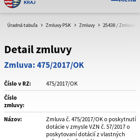
Toto je oficiálna webová stránka Prešovského
samosprávneho kraja. Oficiálne stránky využívajú doménu
psk.sk.
Úradná tabuľa
Zmluvy PSK
Zmluvy
25438 / Zmluva č
Táto stránka je zabezpečená
Detail zmluvy
Buďte pozorní a vždy sa uistite, že zdieľate informácie iba
cez zabezpečenú webovú stránku. Zabezpečená stránka
Zmluva: 475/2017/OK
vždy začína https:// pred názvom domény webového sídla.
Číslo v RZ:
475/2017/OK
Číslo
zmluvy:
Názov:
Zmluva č. 475/2017/OK o poskytnutí
dotácie v zmysle VZN č. 57/2017 o
poskytovaní dotácií z vlastných