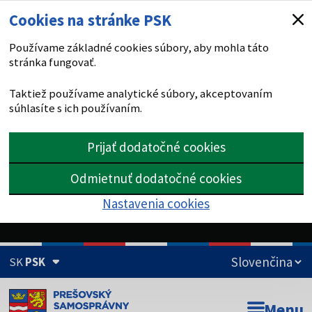
Cookies na stránke PSK
Používame základné cookies súbory, aby mohla táto
stránka fungovať.
Taktiež používame analytické súbory, akceptovaním
súhlasíte s ich používaním.
Prijať dodatočné cookies
Odmietnuť dodatočné cookies
Nastavenia cookies
SK
PSK
Doména psk.sk je oficiálna
Menu