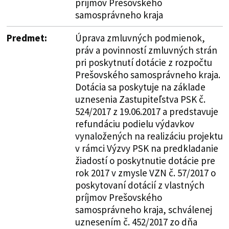
príjmov Prešovského
samosprávneho kraja
Predmet:
Úprava zmluvných podmienok,
práv a povinností zmluvných strán
pri poskytnutí dotácie z rozpočtu
Prešovského samosprávneho kraja.
Dotácia sa poskytuje na základe
uznesenia Zastupiteľstva PSK č.
524/2017 z 19.06.2017 a predstavuje
refundáciu podielu výdavkov
vynaložených na realizáciu projektu
v rámci Výzvy PSK na predkladanie
žiadostí o poskytnutie dotácie pre
rok 2017 v zmysle VZN č. 57/2017 o
poskytovaní dotácií z vlastných
príjmov Prešovského
samosprávneho kraja, schválenej
uznesením č. 452/2017 zo dňa