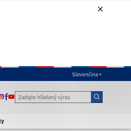
čená
ODKAZ SA OTVORÍ NA NOVEJ KARTE
ODKAZ SA OTVORÍ NA NOVEJ KARTE
ODKAZ SA OTVORÍ NA NOVEJ KARTE
stite, že zdieľate informácie iba cez
nku. Zabezpečená stránka vždy začína
ény webového sídla.
ty