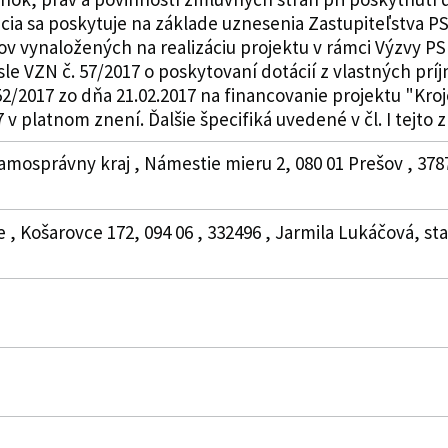
ia sa poskytuje na základe uznesenia Zastupiteľstva PSK
v vynaložených na realizáciu projektu v rámci Výzvy PS
sle VZN č. 57/2017 o poskytovaní dotácií z vlastných p
2/2017 zo dňa 21.02.2017 na financovanie projektu "Kro
 v platnom znení. Ďalšie špecifiká uvedené v čl. I tejto 
amosprávny kraj , Námestie mieru 2, 080 01 Prešov , 3787
 , Košarovce 172, 094 06 , 332496 , Jarmila Lukáčová, st