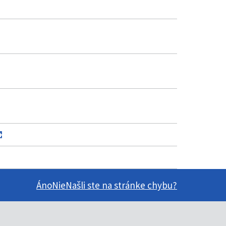
Áno
Nie
Našli ste na stránke chybu?