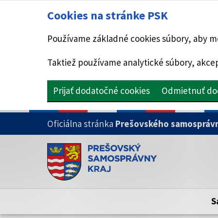
Cookies na stránke PSK
Používame základné cookies súbory, aby mo
Taktiež používame analytické súbory, akcep
Prijať dodatočné cookies
Odmietnuť do
PRESKOČIŤ NA HLAVNÝ OBSAH
Oficiálna stránka
Prešovského samosprávn
Doména psk.sk je oficiálna
Toto je oficiálna webová stránka Prešovsk
Oficiálne stránky využívajú doménu psk.sk.
S