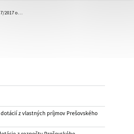
 57/2017 o…
 dotácií z vlastných príjmov Prešovského
dotácie z rozpočtu Prešovského