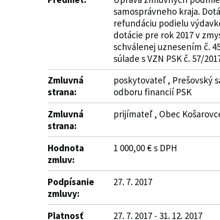
samosprávneho kraja. Dotác
refundáciu podielu výdavko
dotácie pre rok 2017 v zmy
schválenej uznesením č. 45
súlade s VZN PSK č. 57/2017
Zmluvná
poskytovateľ , Prešovský s
strana:
odboru financií PSK
Zmluvná
prijímateľ , Obec Košarovce
strana:
Hodnota
1 000,00 € s DPH
zmluv:
Podpísanie
27. 7. 2017
zmluvy:
Platnosť
27. 7. 2017 - 31. 12. 2017