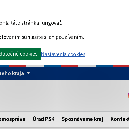
hla táto stránka fungovať.
tovaním súhlasíte s ich používaním.
datočné cookies
Nastavenia cookies
eho kraja
Táto stránka je zabezpe
Buďte pozorní a vždy sa ui
ého samosprávneho kraja.
zabezpečenú webovú strá
https:// pred názvom dom
amospráva
Úrad PSK
Spoznávame kraj
Kontak