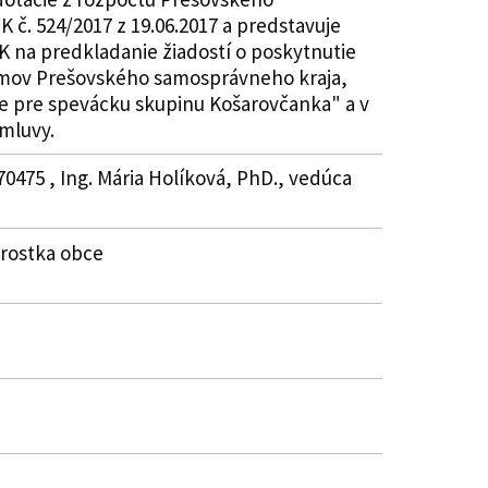
 č. 524/2017 z 19.06.2017 a predstavuje
K na predkladanie žiadostí o poskytnutie
ríjmov Prešovského samosprávneho kraja,
je pre spevácku skupinu Košarovčanka" a v
zmluvy.
0475 , Ing. Mária Holíková, PhD., vedúca
arostka obce