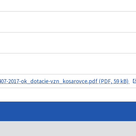
07-2017-ok_dotacie-vzn_kosarovce.pdf (PDF, 59 kB)