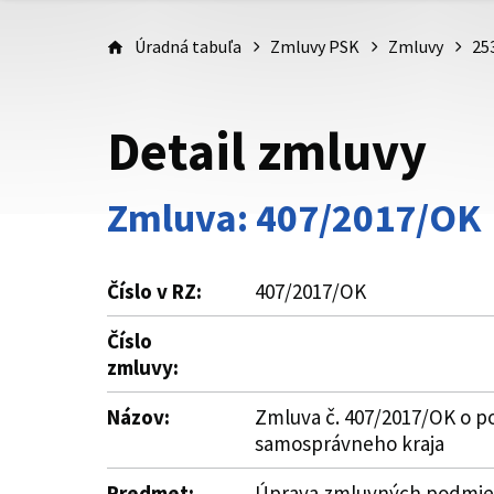
Úradná tabuľa
Zmluvy PSK
Zmluvy
25
Detail zmluvy
Zmluva: 407/2017/OK
Číslo v RZ:
407/2017/OK
Číslo
zmluvy:
Názov:
Zmluva č. 407/2017/OK o po
samosprávneho kraja
Predmet:
Úprava zmluvných podmieno