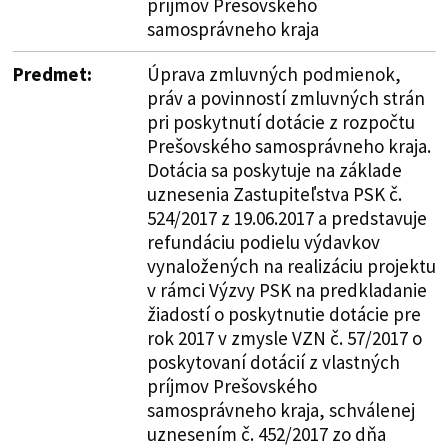
príjmov Prešovského
samosprávneho kraja
Predmet:
Úprava zmluvných podmienok,
práv a povinností zmluvných strán
pri poskytnutí dotácie z rozpočtu
Prešovského samosprávneho kraja.
Dotácia sa poskytuje na základe
uznesenia Zastupiteľstva PSK č.
524/2017 z 19.06.2017 a predstavuje
refundáciu podielu výdavkov
vynaložených na realizáciu projektu
v rámci Výzvy PSK na predkladanie
žiadostí o poskytnutie dotácie pre
rok 2017 v zmysle VZN č. 57/2017 o
poskytovaní dotácií z vlastných
príjmov Prešovského
samosprávneho kraja, schválenej
uznesením č. 452/2017 zo dňa