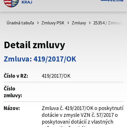
Toto je oficiálna webová stránka Prešovského
samosprávneho kraja. Oficiálne stránky využívajú doménu
psk.sk.
Úradná tabuľa
Zmluvy PSK
Zmluvy
25354 / Zmluva č
Táto stránka je zabezpečená
Detail zmluvy
Buďte pozorní a vždy sa uistite, že zdieľate informácie iba
cez zabezpečenú webovú stránku. Zabezpečená stránka
Zmluva: 419/2017/OK
vždy začína https:// pred názvom domény webového sídla.
Číslo v RZ:
419/2017/OK
Číslo
zmluvy:
Názov:
Zmluva č. 419/2017/OK o poskytnutí
dotácie v zmysle VZN č. 57/2017 o
poskytovaní dotácií z vlastných