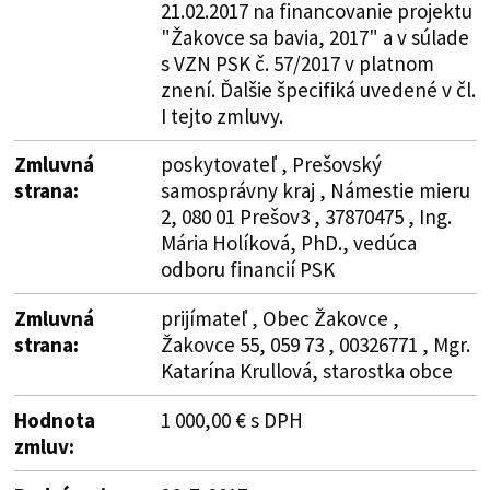
21.02.2017 na financovanie projektu
"Žakovce sa bavia, 2017" a v súlade
s VZN PSK č. 57/2017 v platnom
znení. Ďalšie špecifiká uvedené v čl.
I tejto zmluvy.
Zmluvná
poskytovateľ , Prešovský
strana:
samosprávny kraj , Námestie mieru
2, 080 01 Prešov3 , 37870475 , Ing.
Mária Holíková, PhD., vedúca
odboru financií PSK
Zmluvná
prijímateľ , Obec Žakovce ,
strana:
Žakovce 55, 059 73 , 00326771 , Mgr.
Katarína Krullová, starostka obce
Hodnota
1 000,00 € s DPH
zmluv: