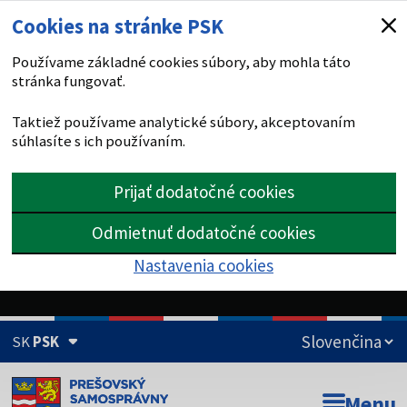
Cookies na stránke PSK
Používame základné cookies súbory, aby mohla táto
stránka fungovať.
Taktiež používame analytické súbory, akceptovaním
súhlasíte s ich používaním.
Prijať dodatočné cookies
Odmietnuť dodatočné cookies
Nastavenia cookies
SK
PSK
Doména psk.sk je oficiálna
Menu