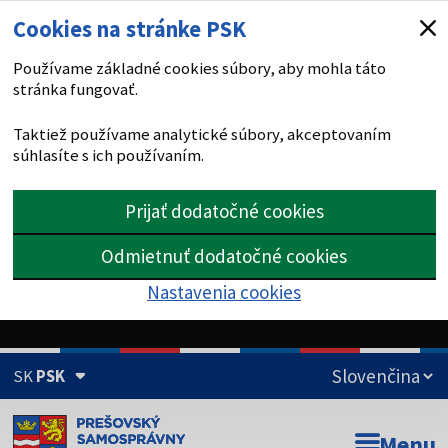
Cookies na stránke PSK
Používame základné cookies súbory, aby mohla táto
stránka fungovať.
Taktiež používame analytické súbory, akceptovaním
súhlasíte s ich používaním.
Prijať dodatočné cookies
Odmietnuť dodatočné cookies
Nastavenia cookies
SK
PSK
Doména psk.sk je oficiálna
Menu