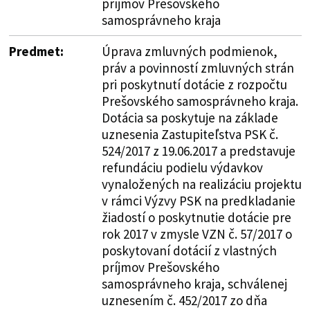
príjmov Prešovského
samosprávneho kraja
Predmet:
Úprava zmluvných podmienok,
práv a povinností zmluvných strán
pri poskytnutí dotácie z rozpočtu
Prešovského samosprávneho kraja.
Dotácia sa poskytuje na základe
uznesenia Zastupiteľstva PSK č.
524/2017 z 19.06.2017 a predstavuje
refundáciu podielu výdavkov
vynaložených na realizáciu projektu
v rámci Výzvy PSK na predkladanie
žiadostí o poskytnutie dotácie pre
rok 2017 v zmysle VZN č. 57/2017 o
poskytovaní dotácií z vlastných
príjmov Prešovského
samosprávneho kraja, schválenej
uznesením č. 452/2017 zo dňa