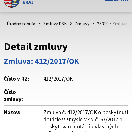
Toto je oficiálna webová stránka Prešovského
samosprávneho kraja. Oficiálne stránky využívajú doménu
psk.sk.
Úradná tabuľa
Zmluvy PSK
Zmluvy
25310 / Zmluva č
Táto stránka je zabezpečená
Detail zmluvy
Buďte pozorní a vždy sa uistite, že zdieľate informácie iba
cez zabezpečenú webovú stránku. Zabezpečená stránka
Zmluva: 412/2017/OK
vždy začína https:// pred názvom domény webového sídla.
Číslo v RZ:
412/2017/OK
Číslo
zmluvy:
Názov:
Zmluva č. 412/2017/OK o poskytnutí
dotácie v zmysle VZN č. 57/2017 o
poskytovaní dotácií z vlastných