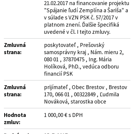
21.02.2017 na financovanie projektu
"Spájanie ľudí Zemplína a Šariša" a
v súlade s VZN PSK č. 57/2017 v
platnom znení. Ďalšie špecifiká
uvedené v čl. I tejto zmluvy.
Zmluvná
poskytovateľ , Prešovský
strana:
samosprávny kraj , Nám. mieru 2,
080 01 , 37870475 , Ing. Mária
Holíková, PhD., vedúca odboru
financií PSK
Zmluvná
prijímateľ , Obec Brestov , Brestov
strana:
170, 066 01 , 00322849 , Ľudmila
Nováková, starostka obce
Hodnota
1 000,00 € s DPH
zmluv: