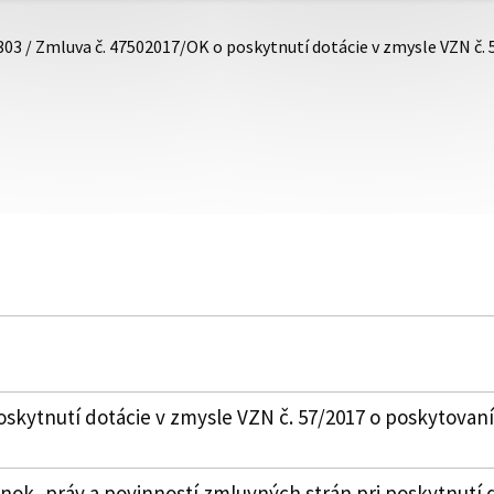
303 / Zmluva č. 47502017/OK o poskytnutí dotácie v zmysle VZN č.
skytnutí dotácie v zmysle VZN č. 57/2017 o poskytovaní
k, práv a povinností zmluvných strán pri poskytnutí 