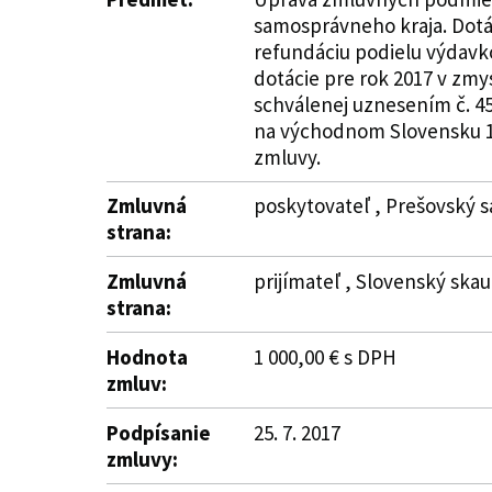
samosprávneho kraja. Dotác
refundáciu podielu výdavko
dotácie pre rok 2017 v zmy
schválenej uznesením č. 45
na východnom Slovensku 1914
zmluvy.
Zmluvná
poskytovateľ , Prešovský sa
strana:
Zmluvná
prijímateľ , Slovenský skau
strana:
Hodnota
1 000,00 € s DPH
zmluv:
Podpísanie
25. 7. 2017
zmluvy: