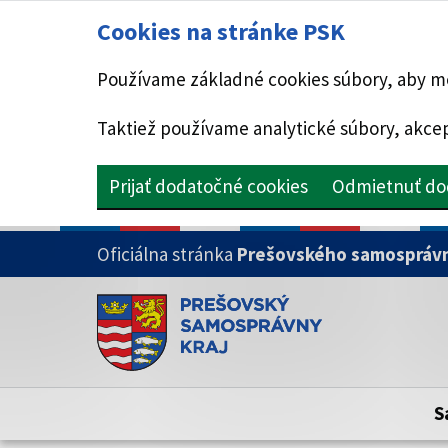
Cookies na stránke PSK
Používame základné cookies súbory, aby mo
Taktiež používame analytické súbory, akcep
Prijať dodatočné cookies
Odmietnuť do
PRESKOČIŤ NA HLAVNÝ OBSAH
Oficiálna stránka
Prešovského samosprávn
Doména psk.sk je oficiálna
Toto je oficiálna webová stránka Prešovsk
Oficiálne stránky využívajú doménu psk.sk.
S