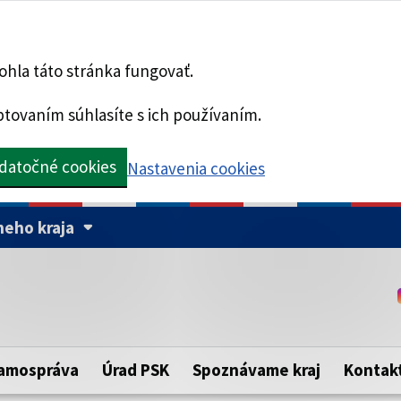
hla táto stránka fungovať.
tovaním súhlasíte s ich používaním.
datočné cookies
Nastavenia cookies
eho kraja
Táto stránka je zabezpe
Buďte pozorní a vždy sa ui
ého samosprávneho kraja.
zabezpečenú webovú strá
https:// pred názvom dom
amospráva
Úrad PSK
Spoznávame kraj
Kontak