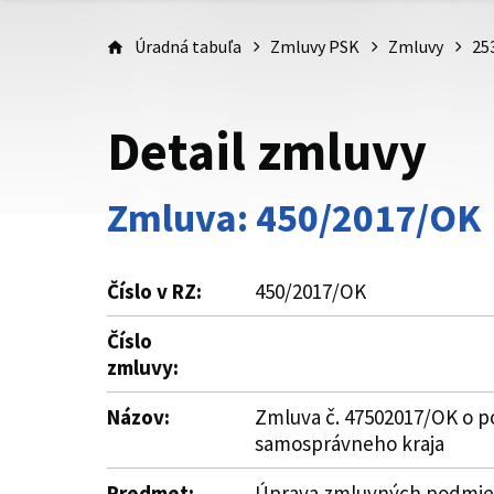
Úradná tabuľa
Zmluvy PSK
Zmluvy
25
Detail zmluvy
Zmluva: 450/2017/OK
Číslo v RZ:
450/2017/OK
Číslo
zmluvy:
Názov:
Zmluva č. 47502017/OK o po
samosprávneho kraja
Predmet:
Úprava zmluvných podmieno