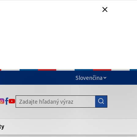
čená
ODKAZ SA OTVORÍ NA NOVEJ KARTE
ODKAZ SA OTVORÍ NA NOVEJ KARTE
ODKAZ SA OTVORÍ NA NOVEJ KARTE
stite, že zdieľate informácie iba cez
nku. Zabezpečená stránka vždy začína
ény webového sídla.
ty