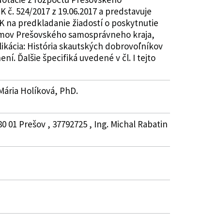
 č. 524/2017 z 19.06.2017 a predstavuje
K na predkladanie žiadostí o poskytnutie
ríjmov Prešovského samosprávneho kraja,
ikácia: História skautských dobrovoľníkov
í. Ďalšie špecifiká uvedené v čl. I tejto
 Mária Holíková, PhD.
0 01 Prešov , 37792725 , Ing. Michal Rabatin