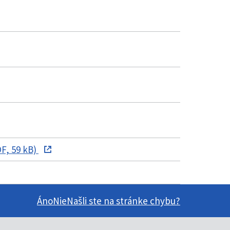
F, 59 kB)
Áno
Nie
Našli ste na stránke chybu?