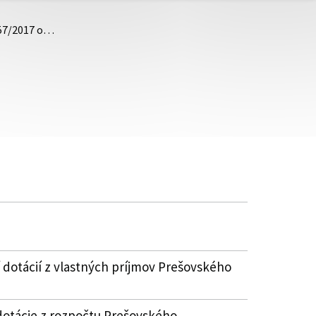
 57/2017 o…
 dotácií z vlastných príjmov Prešovského
dotácie z rozpočtu Prešovského