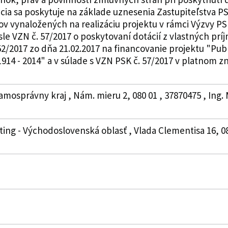
ia sa poskytuje na základe uznesenia Zastupiteľstva PSK
v vynaložených na realizáciu projektu v rámci Výzvy PS
sle VZN č. 57/2017 o poskytovaní dotácií z vlastných p
2/2017 zo dňa 21.02.2017 na financovanie projektu "Publ
 - 2014" a v súlade s VZN PSK č. 57/2017 v platnom znen
mosprávny kraj , Nám. mieru 2, 080 01 , 37870475 , Ing.
ting - Východoslovenská oblasť , Vlada Clementisa 16, 08