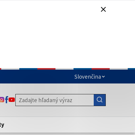
čená
ODKAZ SA OTVORÍ NA NOVEJ KARTE
ODKAZ SA OTVORÍ NA NOVEJ KARTE
ODKAZ SA OTVORÍ NA NOVEJ KARTE
stite, že zdieľate informácie iba cez
nku. Zabezpečená stránka vždy začína
ény webového sídla.
ty