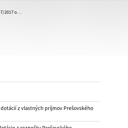
 57/2017 o…
 dotácií z vlastných príjmov Prešovského
dotácie z rozpočtu Prešovského