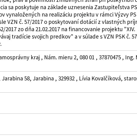
ia sa poskytuje na základe uznesenia Zastupiteľstva PSK
v vynaložených na realizáciu projektu v rámci Výzvy PS
sle VZN č. 57/2017 o poskytovaní dotácií z vlastných p
2/2017 zo dňa 21.02.2017 na financovanie projektu "XIV.
vaj tradície svojich predkov" a v súlade s VZN PSK č. 57
.
amosprávny kraj , Nám. mieru 2, 080 01 , 37870475 , Ing
, Jarabina 58, Jarabina , 329932 , Lívia Kovalčíková, star