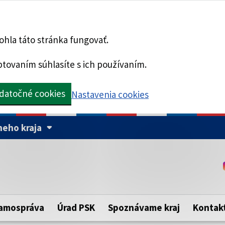
hla táto stránka fungovať.
tovaním súhlasíte s ich používaním.
datočné cookies
Nastavenia cookies
eho kraja
Táto stránka je zabezpe
Buďte pozorní a vždy sa ui
ého samosprávneho kraja.
zabezpečenú webovú strá
https:// pred názvom dom
amospráva
Úrad PSK
Spoznávame kraj
Kontak