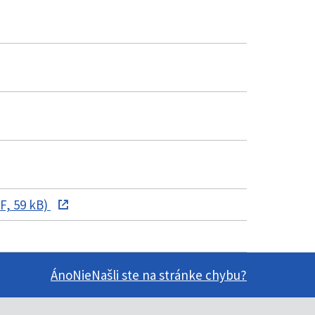
F, 59 kB)
Áno
Nie
Našli ste na stránke chybu?