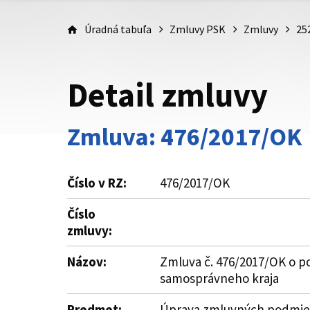
Úradná tabuľa
Zmluvy PSK
Zmluvy
25
Detail zmluvy
Zmluva: 476/2017/OK
Číslo v RZ:
476/2017/OK
Číslo
zmluvy:
Názov:
Zmluva č. 476/2017/OK o po
samosprávneho kraja
Predmet:
Úprava zmluvných podmieno