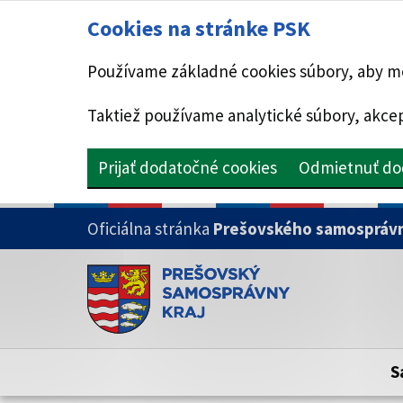
Cookies na stránke PSK
Používame základné cookies súbory, aby mo
Taktiež používame analytické súbory, akcep
Prijať dodatočné cookies
Odmietnuť do
PRESKOČIŤ NA HLAVNÝ OBSAH
Oficiálna stránka
Prešovského samosprávn
Doména psk.sk je oficiálna
Toto je oficiálna webová stránka Prešovsk
Oficiálne stránky využívajú doménu psk.sk.
S