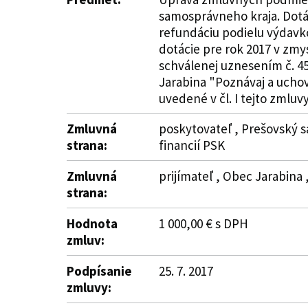
samosprávneho kraja. Dotác
refundáciu podielu výdavko
dotácie pre rok 2017 v zmy
schválenej uznesením č. 45
Jarabina "Poznávaj a uchová
uvedené v čl. I tejto zmluvy
Zmluvná
poskytovateľ , Prešovský s
strana:
financií PSK
Zmluvná
prijímateľ , Obec Jarabina 
strana:
Hodnota
1 000,00 € s DPH
zmluv:
Podpísanie
25. 7. 2017
zmluvy: