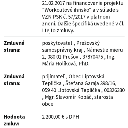
21.02.2017 na financovanie projektu
"Workoutové ihrisko" a v súlade s
VZN PSK č. 57/2017 v platnom
znení. Ďalšie špecifiká uvedené v čl.
I tejto zmluvy.
Zmluvná
poskytovateľ , Prešovský
strana:
samosprávny kraj , Námestie mieru
2, 080 01 Prešov , 37870475 , Ing.
Mária Holíková, PhD.
Zmluvná
prijímateľ , Obec Liptovská
strana:
Teplička , Štefana Garaja 398/16,
059 40 Liptovská Teplička , 00326330
, Mgr. Slavomír Kopáč, starosta
obce
Hodnota
2 200,00 € s DPH
zmluv: