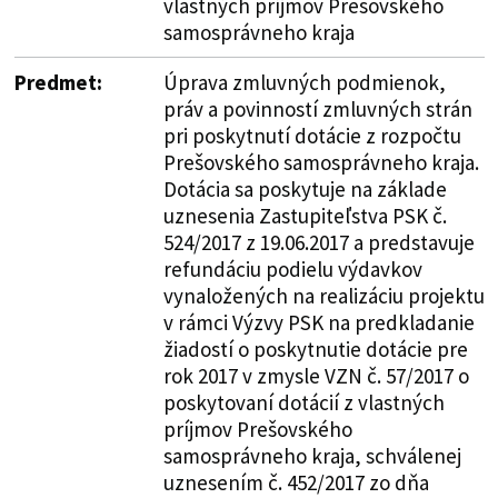
vlastných príjmov Prešovského
samosprávneho kraja
Predmet:
Úprava zmluvných podmienok,
práv a povinností zmluvných strán
pri poskytnutí dotácie z rozpočtu
Prešovského samosprávneho kraja.
Dotácia sa poskytuje na základe
uznesenia Zastupiteľstva PSK č.
524/2017 z 19.06.2017 a predstavuje
refundáciu podielu výdavkov
vynaložených na realizáciu projektu
v rámci Výzvy PSK na predkladanie
žiadostí o poskytnutie dotácie pre
rok 2017 v zmysle VZN č. 57/2017 o
poskytovaní dotácií z vlastných
príjmov Prešovského
samosprávneho kraja, schválenej
uznesením č. 452/2017 zo dňa