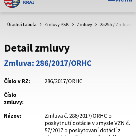
Toto je oficiálna webová stránka Prešovského
samosprávneho kraja. Oficiálne stránky využívajú doménu
psk.sk.
Úradná tabuľa
Zmluvy PSK
Zmluvy
25295 / Zmluva č
Táto stránka je zabezpečená
Detail zmluvy
Buďte pozorní a vždy sa uistite, že zdieľate informácie iba
cez zabezpečenú webovú stránku. Zabezpečená stránka
Zmluva: 286/2017/ORHC
vždy začína https:// pred názvom domény webového sídla.
Číslo v RZ:
286/2017/ORHC
Číslo
zmluvy:
Názov:
Zmluva č. 286/2017/ORHC o
poskytnutí dotácie v zmysle VZN č.
57/2017 o poskytovaní dotácií z