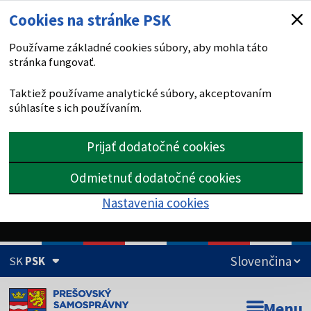
Cookies na stránke PSK
Používame základné cookies súbory, aby mohla táto
stránka fungovať.
Taktiež používame analytické súbory, akceptovaním
súhlasíte s ich používaním.
Prijať dodatočné cookies
Odmietnuť dodatočné cookies
Nastavenia cookies
SK
PSK
Doména psk.sk je oficiálna
Menu