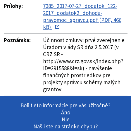
Prílohy:
7385_2017-07-27_dodatok_122-
2017_dodatok2_dohoda-
pravomoc_spravcu.pdf (PDF, 466
kB)
Poznámka:
Účinnosť zmluvy: prvé zverejnenie
Úradom vlády SR dňa 2.5.2017 (v
CRZ SR -
http://www.crz.gov.sk/index.php?
ID=2915588&l=sk) - navýšenie
finančných prostriedkov pre
projekty správcu schémy malých
grantov
Boli tieto informácie pre vás užitočné?
Áno
Nie
Našli ste na stránke chybu?