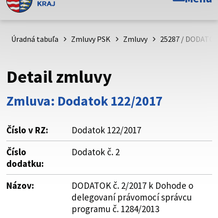
Toto je oficiálna webová stránka Prešovského
samosprávneho kraja. Oficiálne stránky využívajú doménu
psk.sk.
Úradná tabuľa
Zmluvy PSK
Zmluvy
25287 / DODATOK 
Táto stránka je zabezpečená
Detail zmluvy
Buďte pozorní a vždy sa uistite, že zdieľate informácie iba
cez zabezpečenú webovú stránku. Zabezpečená stránka
Zmluva: Dodatok 122/2017
vždy začína https:// pred názvom domény webového sídla.
Číslo v RZ:
Dodatok 122/2017
Číslo
Dodatok č. 2
dodatku:
Názov:
DODATOK č. 2/2017 k Dohode o
delegovaní právomocí správcu
programu č. 1284/2013