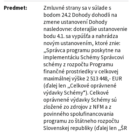
Predmet:
Zmluvné strany sa v súlade s
bodom 24.2 Dohody dohodli na
zmene ustanovení Dohody
nasledovne: doterajšie ustanovenie
bodu 4.1. sa vypúšťa a nahrádza
novým ustanovením, ktoré znie:
„Správca programu poskytne na
implementáciu Schémy Správcovi
schémy z rozpočtu Programu
finančné prostriedky v celkovej
maximálnej výške 2 513 448,- EUR
(ďalej len „Celkové oprávnené
výdavky Schémy“). Celkové
oprávnené výdavky Schémy sú
zložené zo zdrojov z NFM a z
povinného spolufinancovania
programu zo štátneho rozpočtu
Slovenskej republiky (ďalej len „ŠR