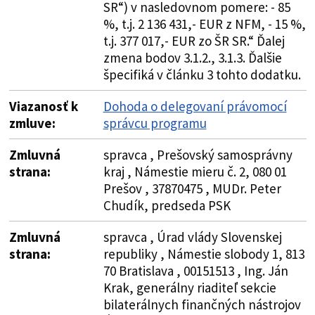
SR“) v nasledovnom pomere: - 85
%, t.j. 2 136 431,- EUR z NFM, - 15 %,
t.j. 377 017,- EUR zo ŠR SR.“ Ďalej
zmena bodov 3.1.2., 3.1.3. Ďalšie
špecifiká v článku 3 tohto dodatku.
Viazanosť k
Dohoda o delegovaní právomocí
zmluve:
správcu programu
Zmluvná
spravca , Prešovský samosprávny
strana:
kraj , Námestie mieru č. 2, 080 01
Prešov , 37870475 , MUDr. Peter
Chudík, predseda PSK
Zmluvná
spravca , Úrad vlády Slovenskej
strana:
republiky , Námestie slobody 1, 813
70 Bratislava , 00151513 , Ing. Ján
Krak, generálny riaditeľ sekcie
bilaterálnych finančných nástrojov