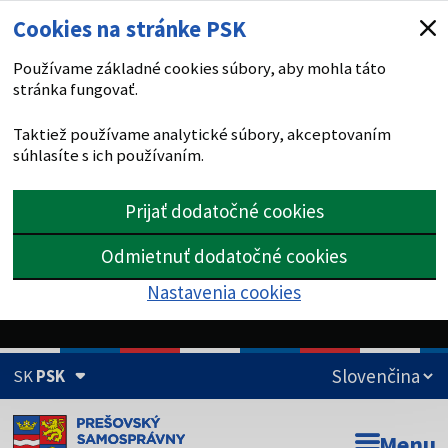
Cookies na stránke PSK
Používame základné cookies súbory, aby mohla táto
stránka fungovať.
Taktiež používame analytické súbory, akceptovaním
súhlasíte s ich používaním.
Prijať dodatočné cookies
Odmietnuť dodatočné cookies
Nastavenia cookies
SK
PSK
Doména psk.sk je oficiálna
Menu