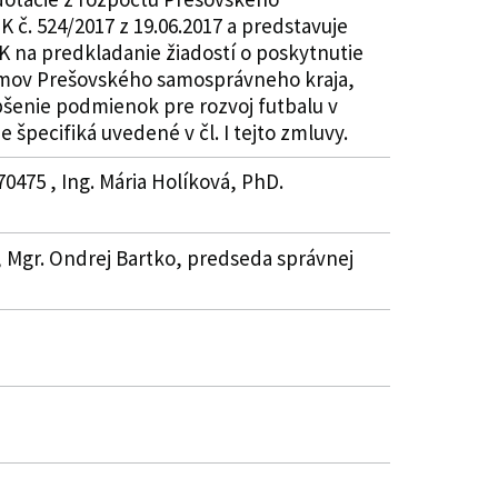
 č. 524/2017 z 19.06.2017 a predstavuje
K na predkladanie žiadostí o poskytnutie
ríjmov Prešovského samosprávneho kraja,
pšenie podmienok pre rozvoj futbalu v
 špecifiká uvedené v čl. I tejto zmluvy.
0475 , Ing. Mária Holíková, PhD.
, Mgr. Ondrej Bartko, predseda správnej