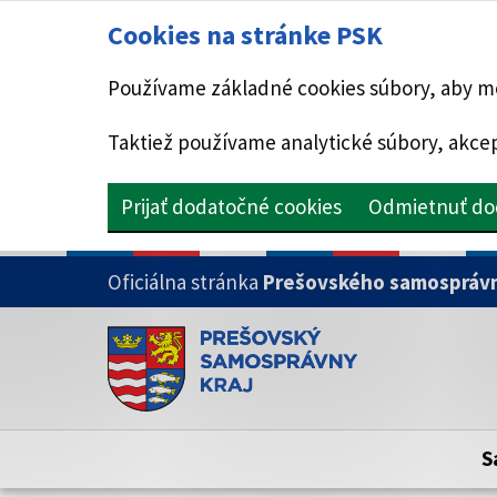
Cookies na stránke PSK
Používame základné cookies súbory, aby mo
Taktiež používame analytické súbory, akcep
Prijať dodatočné cookies
Odmietnuť do
PRESKOČIŤ NA HLAVNÝ OBSAH
Oficiálna stránka
Prešovského samosprávn
Doména psk.sk je oficiálna
Toto je oficiálna webová stránka Prešovsk
Oficiálne stránky využívajú doménu psk.sk.
S