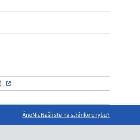
B)
Áno
Nie
Našli ste na stránke chybu?