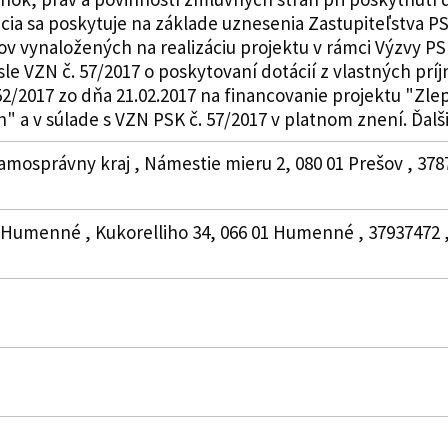
ia sa poskytuje na základe uznesenia Zastupiteľstva PSK
v vynaložených na realizáciu projektu v rámci Výzvy PS
sle VZN č. 57/2017 o poskytovaní dotácií z vlastných p
2/2017 zo dňa 21.02.2017 na financovanie projektu "Zle
a v súlade s VZN PSK č. 57/2017 v platnom znení. Ďalšie
amosprávny kraj , Námestie mieru 2, 080 01 Prešov , 3787
b Humenné , Kukorelliho 34, 066 01 Humenné , 37937472 