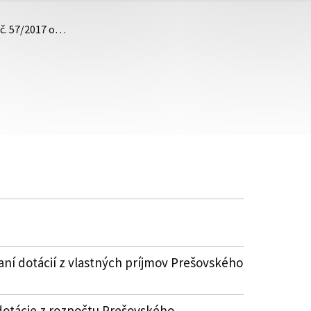
 č. 57/2017 o…
aní dotácií z vlastných príjmov Prešovského
dotácie z rozpočtu Prešovského