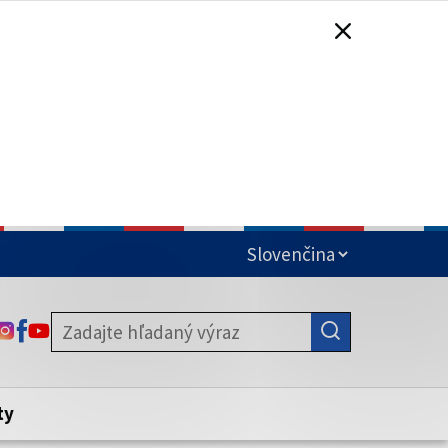
čená
ODKAZ SA OTVORÍ NA NOVEJ KARTE
ODKAZ SA OTVORÍ NA NOVEJ KARTE
ODKAZ SA OTVORÍ NA NOVEJ KARTE
stite, že zdieľate informácie iba cez
nku. Zabezpečená stránka vždy začína
ény webového sídla.
ty