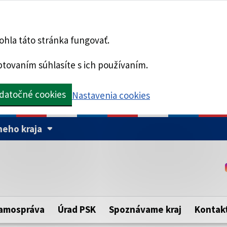
hla táto stránka fungovať.
tovaním súhlasíte s ich používaním.
datočné cookies
Nastavenia cookies
eho kraja
Táto stránka je zabezpe
Buďte pozorní a vždy sa ui
ého samosprávneho kraja.
zabezpečenú webovú strá
https:// pred názvom dom
amospráva
Úrad PSK
Spoznávame kraj
Kontak