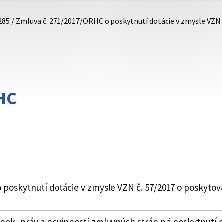
285 / Zmluva č. 271/2017/ORHC o poskytnutí dotácie v zmysle VZN
HC
poskytnutí dotácie v zmysle VZN č. 57/2017 o poskytov
k, práv a povinností zmluvných strán pri poskytnutí 