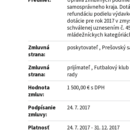
samosprávneho kraja. Dotác
refundáciu podielu výdavko
dotácie pre rok 2017 v zmy
schválenej uznesením č. 45
mládežníckych kategóriách" 
Zmluvná
poskytovateľ , Prešovský s
strana:
Zmluvná
prijímateľ , Futbalový klu
strana:
rady
Hodnota
1 500,00 € s DPH
zmluv:
Podpísanie
24. 7. 2017
zmluvy:
Platnosť
24. 7. 2017 - 31. 12. 2017