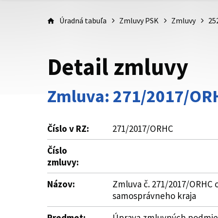
Úradná tabuľa
Zmluvy PSK
Zmluvy
25
Detail zmluvy
Zmluva: 271/2017/OR
Číslo v RZ:
271/2017/ORHC
Číslo
zmluvy:
Názov:
Zmluva č. 271/2017/ORHC o 
samosprávneho kraja
Predmet:
Úprava zmluvných podmieno