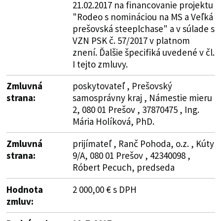
21.02.2017 na financovanie projektu
"Rodeo s nomináciou na MS a Veľká
prešovská steeplchase" a v súlade s
VZN PSK č. 57/2017 v platnom
znení. Ďalšie špecifiká uvedené v čl.
I tejto zmluvy.
Zmluvná
poskytovateľ , Prešovský
strana:
samosprávny kraj , Námestie mieru
2, 080 01 Prešov , 37870475 , Ing.
Mária Holíková, PhD.
Zmluvná
prijímateľ , Ranč Pohoda, o.z. , Kúty
strana:
9/A, 080 01 Prešov , 42340098 ,
Róbert Pecuch, predseda
Hodnota
2 000,00 € s DPH
zmluv: