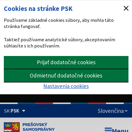
Cookies na stránke PSK
Používame základné cookies súbory, aby mohla táto
stránka fungovať.
Taktiež používame analytické súbory, akceptovaním
súhlasíte s ich používaním.
Prijať dodatočné cookies
Odmietnuť dodatočné cookies
Nastavenia cookies
SK
PSK
Doména psk.sk je oficiálna
Menu