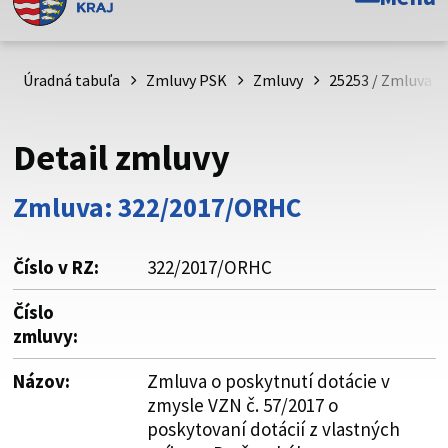
Toto je oficiálna webová stránka Prešovského
samosprávneho kraja. Oficiálne stránky využívajú doménu
psk.sk.
Úradná tabuľa
Zmluvy PSK
Zmluvy
25253 / Zmluva o
Táto stránka je zabezpečená
Detail zmluvy
Buďte pozorní a vždy sa uistite, že zdieľate informácie iba
cez zabezpečenú webovú stránku. Zabezpečená stránka
Zmluva: 322/2017/ORHC
vždy začína https:// pred názvom domény webového sídla.
Číslo v RZ:
322/2017/ORHC
Číslo
zmluvy:
Názov:
Zmluva o poskytnutí dotácie v
zmysle VZN č. 57/2017 o
poskytovaní dotácií z vlastných