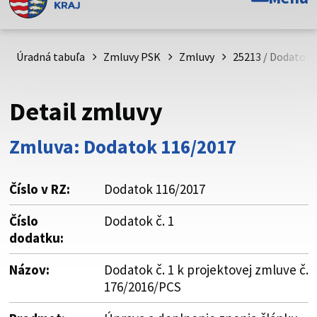
Toto je oficiálna webová stránka Prešovského
samosprávneho kraja. Oficiálne stránky využívajú doménu
psk.sk.
Úradná tabuľa
Zmluvy PSK
Zmluvy
25213 / Dodatok č
Táto stránka je zabezpečená
Detail zmluvy
Buďte pozorní a vždy sa uistite, že zdieľate informácie iba
cez zabezpečenú webovú stránku. Zabezpečená stránka
Zmluva: Dodatok 116/2017
vždy začína https:// pred názvom domény webového sídla.
Číslo v RZ:
Dodatok 116/2017
Číslo
Dodatok č. 1
dodatku:
Názov:
Dodatok č. 1 k projektovej zmluve č.
176/2016/PCS