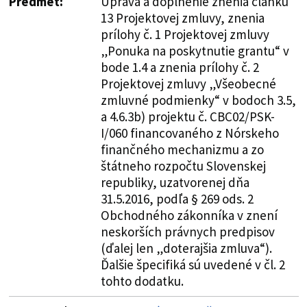
Predmet:
Úprava a doplnenie znenia článku
13 Projektovej zmluvy, znenia
prílohy č. 1 Projektovej zmluvy
„Ponuka na poskytnutie grantu“ v
bode 1.4 a znenia prílohy č. 2
Projektovej zmluvy „Všeobecné
zmluvné podmienky“ v bodoch 3.5,
a 4.6.3b) projektu č. CBC02/PSK-
I/060 financovaného z Nórskeho
finančného mechanizmu a zo
štátneho rozpočtu Slovenskej
republiky, uzatvorenej dňa
31.5.2016, podľa § 269 ods. 2
Obchodného zákonníka v znení
neskorších právnych predpisov
(ďalej len „doterajšia zmluva“).
Ďalšie špecifiká sú uvedené v čl. 2
tohto dodatku.