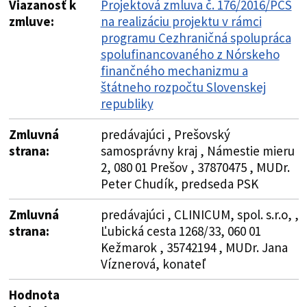
Viazanosť k
Projektová zmluva č. 176/2016/PCS
zmluve:
na realizáciu projektu v rámci
programu Cezhraničná spolupráca
spolufinancovaného z Nórskeho
finančného mechanizmu a
štátneho rozpočtu Slovenskej
republiky
Zmluvná
predávajúci , Prešovský
strana:
samosprávny kraj , Námestie mieru
2, 080 01 Prešov , 37870475 , MUDr.
Peter Chudík, predseda PSK
Zmluvná
predávajúci , CLINICUM, spol. s.r.o, ,
strana:
Ľubická cesta 1268/33, 060 01
Kežmarok , 35742194 , MUDr. Jana
Víznerová, konateľ
Hodnota