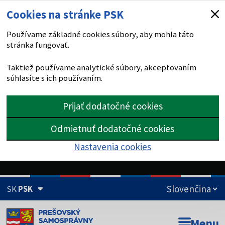
Cookies na stránke PSK
Používame základné cookies súbory, aby mohla táto
stránka fungovať.
Taktiež používame analytické súbory, akceptovaním
súhlasíte s ich používaním.
Prijať dodatočné cookies
Odmietnuť dodatočné cookies
Nastavenia cookies
SK
PSK
Doména psk.sk je oficiálna
Menu