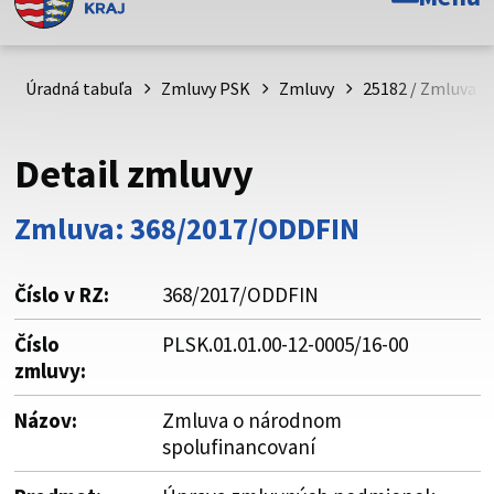
Toto je oficiálna webová stránka Prešovského
samosprávneho kraja. Oficiálne stránky využívajú doménu
psk.sk.
Úradná tabuľa
Zmluvy PSK
Zmluvy
25182 / Zmluva o
Táto stránka je zabezpečená
Detail zmluvy
Buďte pozorní a vždy sa uistite, že zdieľate informácie iba
cez zabezpečenú webovú stránku. Zabezpečená stránka
Zmluva: 368/2017/ODDFIN
vždy začína https:// pred názvom domény webového sídla.
Číslo v RZ:
368/2017/ODDFIN
Číslo
PLSK.01.01.00‐12‐0005/16‐00
zmluvy:
Názov:
Zmluva o národnom
spolufinancovaní