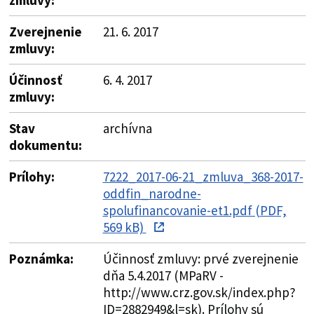
Zverejnenie
21. 6. 2017
zmluvy:
Účinnosť
6. 4. 2017
zmluvy:
Stav
archívna
dokumentu:
Prílohy:
7222_2017-06-21_zmluva_368-2017-
oddfin_narodne-
spolufinancovanie-et1.pdf (PDF,
569 kB)
Poznámka:
Účinnosť zmluvy: prvé zverejnenie
dňa 5.4.2017 (MPaRV -
http://www.crz.gov.sk/index.php?
ID=2882949&l=sk). Prílohy sú