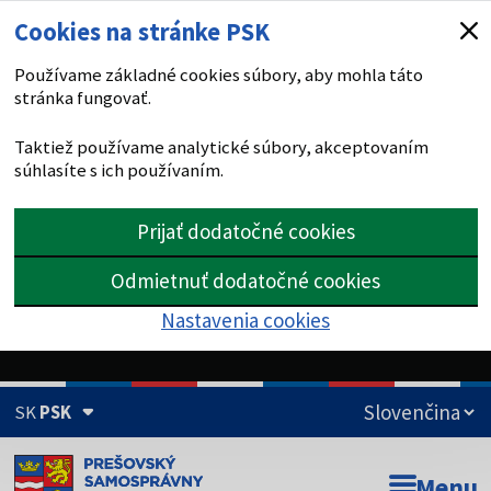
Cookies na stránke PSK
Používame základné cookies súbory, aby mohla táto
stránka fungovať.
Taktiež používame analytické súbory, akceptovaním
súhlasíte s ich používaním.
Prijať dodatočné cookies
Odmietnuť dodatočné cookies
Nastavenia cookies
SK
PSK
Doména psk.sk je oficiálna
Menu