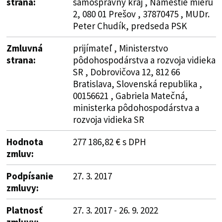
strana:
samosprávny kraj , Námestie mieru
2, 080 01 Prešov , 37870475 , MUDr.
Peter Chudík, predseda PSK
Zmluvná
prijímateľ , Ministerstvo
strana:
pôdohospodárstva a rozvoja vidieka
SR , Dobrovičova 12, 812 66
Bratislava, Slovenská republika ,
00156621 , Gabriela Matečná,
ministerka pôdohospodárstva a
rozvoja vidieka SR
Hodnota
277 186,82 € s DPH
zmluv:
Podpísanie
27. 3. 2017
zmluvy:
Platnosť
27. 3. 2017 - 26. 9. 2022
zmluvy: