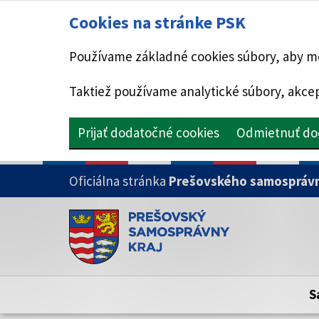
Cookies na stránke PSK
Používame základné cookies súbory, aby mo
Taktiež používame analytické súbory, akcep
Prijať dodatočné cookies
Odmietnuť do
PRESKOČIŤ NA HLAVNÝ OBSAH
Oficiálna stránka
Prešovského samosprávn
Doména psk.sk je oficiálna
Toto je oficiálna webová stránka Prešovsk
Oficiálne stránky využívajú doménu psk.sk.
S