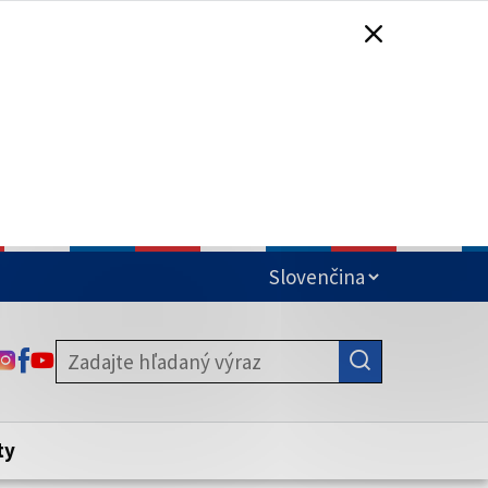
čená
ODKAZ SA OTVORÍ NA NOVEJ KARTE
ODKAZ SA OTVORÍ NA NOVEJ KARTE
ODKAZ SA OTVORÍ NA NOVEJ KARTE
stite, že zdieľate informácie iba cez
nku. Zabezpečená stránka vždy začína
ény webového sídla.
ty