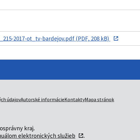
215-2017-ot_tv-bardejov.pdf (PDF, 208 kB)
ch údajov
Autorské informácie
Kontakty
Mapa stránok
správny kraj.
uálom elektronických služieb
.