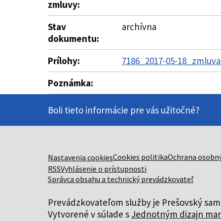
zmluvy:
Stav
archívna
dokumentu:
Prílohy:
7186_2017-05-18_zmluva_
Poznámka:
Boli tieto informácie pre vás užitočné?
Cookies politika
Ochrana osobný
Nastavenia cookies
RSS
Vyhlásenie o prístupnosti
Správca obsahu a technický prevádzkovateľ
Prevádzkovateľom služby je Prešovský samo
Vytvorené v súlade s
Jednotným dizajn man