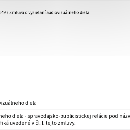
149 / Zmluva o vysielaní audiovizuálneho diela
vizuálneho diela
neho diela - spravodajsko-publicistickej relácie pod náz
fiká uvedené v čl. I. tejto zmluvy.