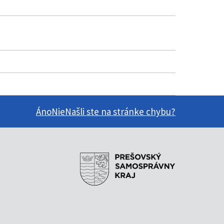
Áno
Nie
Našli ste na stránke chybu?