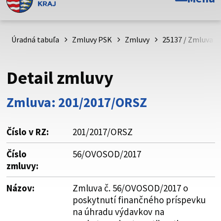
Toto je oficiálna webová stránka Prešovského
samosprávneho kraja. Oficiálne stránky využívajú doménu
psk.sk.
Úradná tabuľa
Zmluvy PSK
Zmluvy
25137 / Zmluva č
Táto stránka je zabezpečená
Detail zmluvy
Buďte pozorní a vždy sa uistite, že zdieľate informácie iba
cez zabezpečenú webovú stránku. Zabezpečená stránka
Zmluva: 201/2017/ORSZ
vždy začína https:// pred názvom domény webového sídla.
Číslo v RZ:
201/2017/ORSZ
Číslo
56/OVOSOD/2017
zmluvy:
Názov:
Zmluva č. 56/OVOSOD/2017 o
poskytnutí finančného príspevku
na úhradu výdavkov na