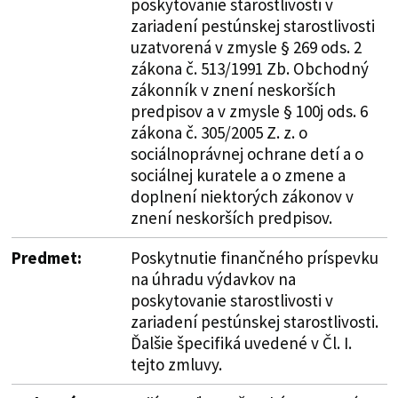
poskytovanie starostlivosti v
zariadení pestúnskej starostlivosti
uzatvorená v zmysle § 269 ods. 2
zákona č. 513/1991 Zb. Obchodný
zákonník v znení neskorších
predpisov a v zmysle § 100j ods. 6
zákona č. 305/2005 Z. z. o
sociálnoprávnej ochrane detí a o
sociálnej kuratele a o zmene a
doplnení niektorých zákonov v
znení neskorších predpisov.
Predmet:
Poskytnutie finančného príspevku
na úhradu výdavkov na
poskytovanie starostlivosti v
zariadení pestúnskej starostlivosti.
Ďalšie špecifiká uvedené v Čl. I.
tejto zmluvy.