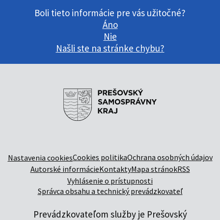
Boli tieto informácie pre vás užitočné?
Áno
Nie
Našli ste na stránke chybu?
Cookies politika
Ochrana osobných údajov
Nastavenia cookies
Autorské informácie
Kontakty
Mapa stránok
RSS
Vyhlásenie o prístupnosti
Správca obsahu a technický prevádzkovateľ
Prevádzkovateľom služby je Prešovský