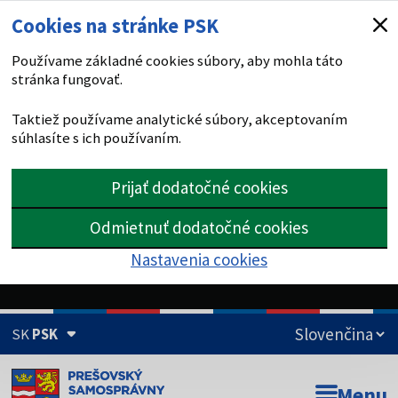
Cookies na stránke PSK
Používame základné cookies súbory, aby mohla táto
stránka fungovať.
Taktiež používame analytické súbory, akceptovaním
súhlasíte s ich používaním.
Prijať dodatočné cookies
Odmietnuť dodatočné cookies
Nastavenia cookies
SK
PSK
Doména psk.sk je oficiálna
Menu