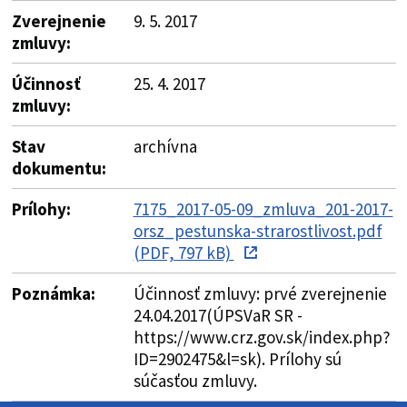
Zverejnenie
9. 5. 2017
zmluvy:
Účinnosť
25. 4. 2017
zmluvy:
Stav
archívna
dokumentu:
Prílohy:
7175_2017-05-09_zmluva_201-2017-
orsz_pestunska-strarostlivost.pdf
(PDF, 797 kB)
Poznámka:
Účinnosť zmluvy: prvé zverejnenie
24.04.2017(ÚPSVaR SR -
https://www.crz.gov.sk/index.php?
ID=2902475&l=sk). Prílohy sú
súčasťou zmluvy.