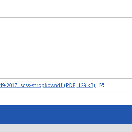
9-2017_scss-stropkov.pdf (PDF, 139 kB)