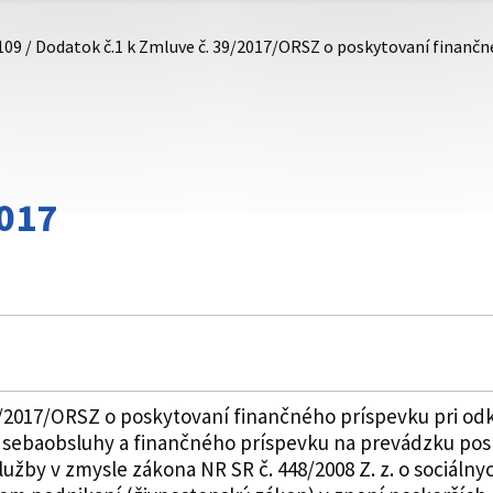
109 / Dodatok č.1 k Zmluve č. 39/2017/ORSZ o poskytovaní finanč
017
9/2017/ORSZ o poskytovaní finančného príspevku pri odk
h sebaobsluhy a finančného príspevku na prevádzku pos
služby v zmysle zákona NR SR č. 448/2008 Z. z. o sociáln