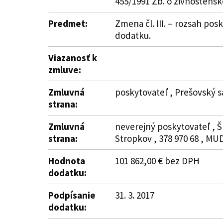
455/1991 Zb. o živnostens
Predmet:
Zmena čl. III. – rozsah pos
dodatku.
Viazanosť k
zmluve:
Zmluvná
poskytovateľ , Prešovský 
strana:
Zmluvná
neverejný poskytovateľ , Š
strana:
Stropkov , 378 970 68 , MU
Hodnota
101 862,00 € bez DPH
dodatku:
Podpísanie
31. 3. 2017
dodatku: