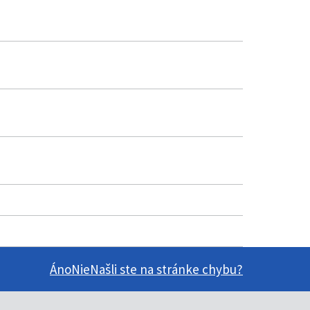
Áno
Nie
Našli ste na stránke chybu?