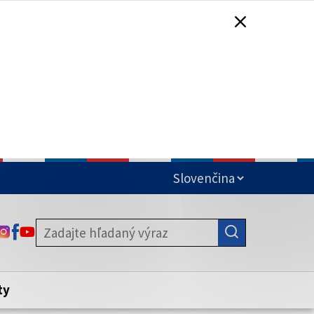
čená
ODKAZ SA OTVORÍ NA NOVEJ KARTE
ODKAZ SA OTVORÍ NA NOVEJ KARTE
ODKAZ SA OTVORÍ NA NOVEJ KARTE
stite, že zdieľate informácie iba cez
nku. Zabezpečená stránka vždy začína
ény webového sídla.
ty