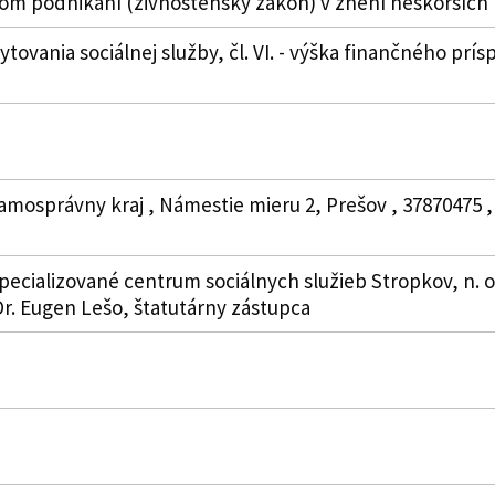
kom podnikaní (živnostenský zákon) v znení neskorších
kytovania sociálnej služby, čl. VI. - výška finančného prí
samosprávny kraj , Námestie mieru 2, Prešov , 3787047
pecializované centrum sociálnych služieb Stropkov, n. o
Dr. Eugen Lešo, štatutárny zástupca