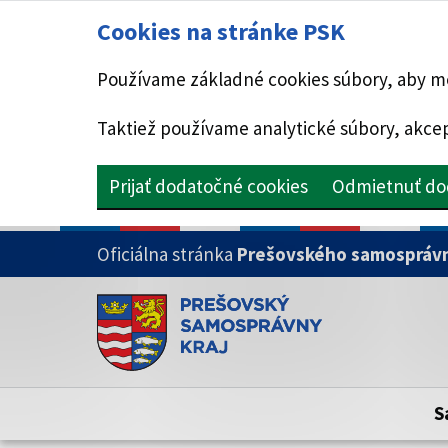
Cookies na stránke PSK
Používame základné cookies súbory, aby mo
Taktiež používame analytické súbory, akcep
Prijať dodatočné cookies
Odmietnuť do
PRESKOČIŤ NA HLAVNÝ OBSAH
Oficiálna stránka
Prešovského samosprávn
Doména psk.sk je oficiálna
Toto je oficiálna webová stránka Prešovsk
Oficiálne stránky využívajú doménu psk.sk.
S