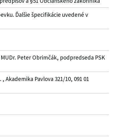
 predpisov a §51 Občianskeho zákonníka
spevku. Ďalšie špecifikácie uvedené v
5 , MUDr. Peter Obrimčák, podpredseda PSK
. , Akademika Pavlova 321/10, 091 01