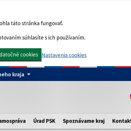
hla táto stránka fungovať.
tovaním súhlasíte s ich používaním.
datočné cookies
Nastavenia cookies
eho kraja
Táto stránka je zabezpe
Buďte pozorní a vždy sa ui
ého samosprávneho kraja.
zabezpečenú webovú strá
https:// pred názvom dom
amospráva
Úrad PSK
Spoznávame kraj
Kontak