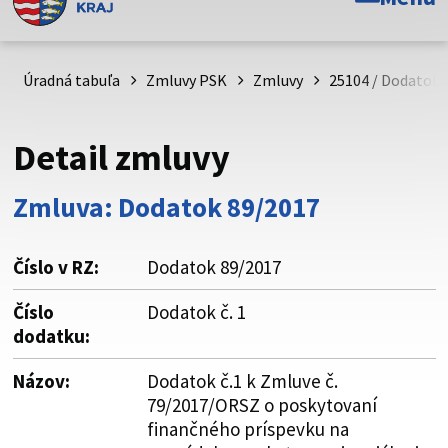
Toto je oficiálna webová stránka Prešovského
samosprávneho kraja. Oficiálne stránky využívajú doménu
psk.sk.
Úradná tabuľa
Zmluvy PSK
Zmluvy
25104 / Dodatok 
Táto stránka je zabezpečená
Detail zmluvy
Buďte pozorní a vždy sa uistite, že zdieľate informácie iba
cez zabezpečenú webovú stránku. Zabezpečená stránka
Zmluva: Dodatok 89/2017
vždy začína https:// pred názvom domény webového sídla.
Číslo v RZ:
Dodatok 89/2017
Číslo
Dodatok č. 1
dodatku:
Názov:
Dodatok č.1 k Zmluve č.
79/2017/ORSZ o poskytovaní
finančného príspevku na