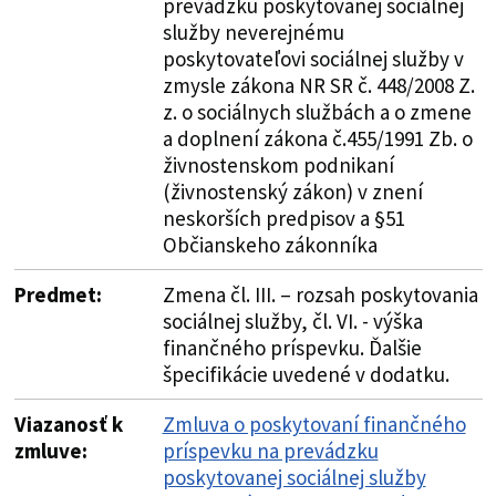
prevádzku poskytovanej sociálnej
služby neverejnému
poskytovateľovi sociálnej služby v
zmysle zákona NR SR č. 448/2008 Z.
z. o sociálnych službách a o zmene
a doplnení zákona č.455/1991 Zb. o
živnostenskom podnikaní
(živnostenský zákon) v znení
neskorších predpisov a §51
Občianskeho zákonníka
Predmet:
Zmena čl. III. – rozsah poskytovania
sociálnej služby, čl. VI. - výška
finančného príspevku. Ďalšie
špecifikácie uvedené v dodatku.
Viazanosť k
Zmluva o poskytovaní finančného
zmluve:
príspevku na prevádzku
poskytovanej sociálnej služby