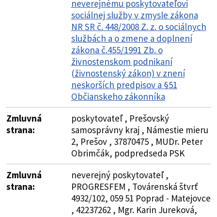
neverejnému poskytovateľovi
sociálnej služby v zmysle zákona
NR SR č. 448/2008 Z. z. o sociálnych
službách a o zmene a doplnení
zákona č.455/1991 Zb. o
živnostenskom podnikaní
(živnostenský zákon) v znení
neskorších predpisov a §51
Občianskeho zákonníka
Zmluvná
poskytovateľ , Prešovský
strana:
samosprávny kraj , Námestie mieru
2, Prešov , 37870475 , MUDr. Peter
Obrimčák, podpredseda PSK
Zmluvná
neverejný poskytovateľ ,
strana:
PROGRESFEM , Továrenská štvrť
4932/102, 059 51 Poprad - Matejovce
, 42237262 , Mgr. Karin Jureková,