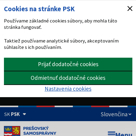
Cookies na stránke PSK
Používame základné cookies súbory, aby mohla táto
stránka fungovať.
Taktiež používame analytické súbory, akceptovaním
súhlasíte s ich používaním.
Prijať dodatočné cookies
Odmietnuť dodatočné cookies
Nastavenia cookies
SK
PSK
Doména psk.sk je oficiálna
Menu