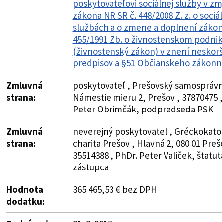
poskytovateľovi sociálnej služby v zm
zákona NR SR č. 448/2008 Z. z. o sociá
službách a o zmene a doplnení zákon
455/1991 Zb. o živnostenskom podnik
(živnostenský zákon) v znení neskor
predpisov a §51 Občianskeho zákonn
Zmluvná
poskytovateľ , Prešovský samosprávny
strana:
Námestie mieru 2, Prešov , 37870475 
Peter Obrimčák, podpredseda PSK
Zmluvná
neverejný poskytovateľ , Gréckokato
strana:
charita Prešov , Hlavná 2, 080 01 Preš
35514388 , PhDr. Peter Valiček, štatu
zástupca
Hodnota
365 465,53 € bez DPH
dodatku: