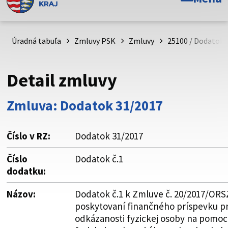
Toto je oficiálna webová stránka Prešovského
samosprávneho kraja. Oficiálne stránky využívajú doménu
psk.sk.
Úradná tabuľa
Zmluvy PSK
Zmluvy
25100 / Dodatok 
Táto stránka je zabezpečená
Detail zmluvy
Buďte pozorní a vždy sa uistite, že zdieľate informácie iba
cez zabezpečenú webovú stránku. Zabezpečená stránka
Zmluva: Dodatok 31/2017
vždy začína https:// pred názvom domény webového sídla.
Číslo v RZ:
Dodatok 31/2017
Číslo
Dodatok č.1
dodatku:
Názov:
Dodatok č.1 k Zmluve č. 20/2017/ORS
poskytovaní finančného príspevku pr
odkázanosti fyzickej osoby na pomoc 