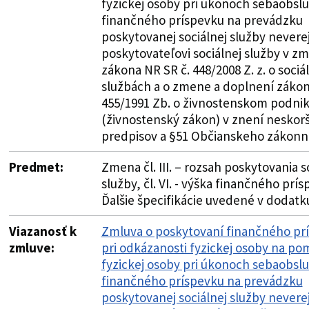
fyzickej osoby pri úkonoch sebaobslu
finančného príspevku na prevádzku
poskytovanej sociálnej služby never
poskytovateľovi sociálnej služby v zm
zákona NR SR č. 448/2008 Z. z. o sociá
službách a o zmene a doplnení zákon
455/1991 Zb. o živnostenskom podnik
(živnostenský zákon) v znení neskor
predpisov a §51 Občianskeho zákonn
Predmet:
Zmena čl. III. – rozsah poskytovania s
služby, čl. VI. - výška finančného prís
Ďalšie špecifikácie uvedené v dodatk
Viazanosť k
Zmluva o poskytovaní finančného pr
zmluve:
pri odkázanosti fyzickej osoby na po
fyzickej osoby pri úkonoch sebaobslu
finančného príspevku na prevádzku
poskytovanej sociálnej služby never