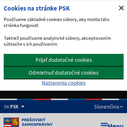
Cookies na stránke PSK
Používame základné cookies súbory, aby mohla táto
stránka fungovať.
Taktiež používame analytické súbory, akceptovaním
súhlasíte s ich používaním.
Prijať dodatočné cookies
Odmietnuť dodatočné cookies
Nastavenia cookies
SK
PSK
Doména psk.sk je oficiálna
Menu