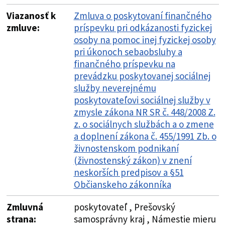
Viazanosť k
Zmluva o poskytovaní finančného
zmluve:
príspevku pri odkázanosti fyzickej
osoby na pomoc inej fyzickej osoby
pri úkonoch sebaobsluhy a
finančného príspevku na
prevádzku poskytovanej sociálnej
služby neverejnému
poskytovateľovi sociálnej služby v
zmysle zákona NR SR č. 448/2008 Z.
z. o sociálnych službách a o zmene
a doplnení zákona č. 455/1991 Zb. o
živnostenskom podnikaní
(živnostenský zákon) v znení
neskorších predpisov a §51
Občianskeho zákonníka
Zmluvná
poskytovateľ , Prešovský
strana:
samosprávny kraj , Námestie mieru