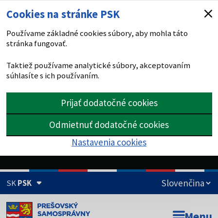
Cookies na stránke PSK
Používame základné cookies súbory, aby mohla táto
stránka fungovať.
Taktiež používame analytické súbory, akceptovaním
súhlasíte s ich používaním.
Prijať dodatočné cookies
Odmietnuť dodatočné cookies
Nastavenia cookies
SK
PSK
Doména psk.sk je oficiálna
Menu