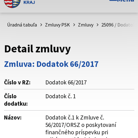
Toto je oficiálna webová stránka Prešovského
samosprávneho kraja. Oficiálne stránky využívajú doménu
psk.sk.
Úradná tabuľa
Zmluvy PSK
Zmluvy
25096 / Dodatok 
Táto stránka je zabezpečená
Detail zmluvy
Buďte pozorní a vždy sa uistite, že zdieľate informácie iba
cez zabezpečenú webovú stránku. Zabezpečená stránka
Zmluva: Dodatok 66/2017
vždy začína https:// pred názvom domény webového sídla.
Číslo v RZ:
Dodatok 66/2017
Číslo
Dodatok č. 1
dodatku:
Názov:
Dodatok č.1 k Zmluve č.
56/2017/ORSZ o poskytovaní
finančného príspevku pri