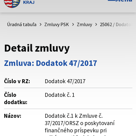
Toto je oficiálna webová stránka Prešovského
samosprávneho kraja. Oficiálne stránky využívajú doménu
psk.sk.
Úradná tabuľa
Zmluvy PSK
Zmluvy
25062 / Dodatok 
Táto stránka je zabezpečená
Detail zmluvy
Buďte pozorní a vždy sa uistite, že zdieľate informácie iba
cez zabezpečenú webovú stránku. Zabezpečená stránka
Zmluva: Dodatok 47/2017
vždy začína https:// pred názvom domény webového sídla.
Číslo v RZ:
Dodatok 47/2017
Číslo
Dodatok č. 1
dodatku:
Názov:
Dodatok č.1 k Zmluve č.
37/2017/ORSZ o poskytovaní
finančného príspevku pri