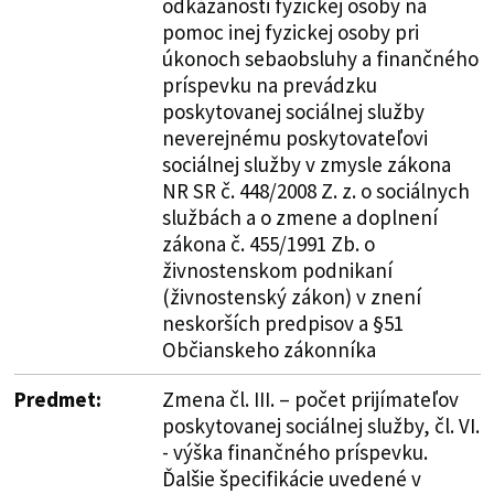
odkázanosti fyzickej osoby na
pomoc inej fyzickej osoby pri
úkonoch sebaobsluhy a finančného
príspevku na prevádzku
poskytovanej sociálnej služby
neverejnému poskytovateľovi
sociálnej služby v zmysle zákona
NR SR č. 448/2008 Z. z. o sociálnych
službách a o zmene a doplnení
zákona č. 455/1991 Zb. o
živnostenskom podnikaní
(živnostenský zákon) v znení
neskorších predpisov a §51
Občianskeho zákonníka
Predmet:
Zmena čl. III. – počet prijímateľov
poskytovanej sociálnej služby, čl. VI.
- výška finančného príspevku.
Ďalšie špecifikácie uvedené v