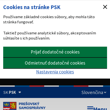
Cookies na stránke PSK
Používame základné cookies súbory, aby mohla táto
stránka fungovať.
Taktiež používame analytické súbory, akceptovaním
súhlasíte s ich používaním.
Prijať dodatočné cookies
Odmietnuť dodatočné cookies
Nastavenia cookies
SK
PSK
Doména psk.sk je oficiálna
Menu