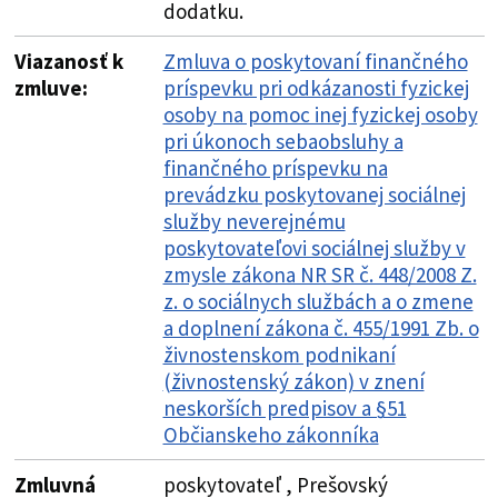
dodatku.
Viazanosť k
Zmluva o poskytovaní finančného
zmluve:
príspevku pri odkázanosti fyzickej
osoby na pomoc inej fyzickej osoby
pri úkonoch sebaobsluhy a
finančného príspevku na
prevádzku poskytovanej sociálnej
služby neverejnému
poskytovateľovi sociálnej služby v
zmysle zákona NR SR č. 448/2008 Z.
z. o sociálnych službách a o zmene
a doplnení zákona č. 455/1991 Zb. o
živnostenskom podnikaní
(živnostenský zákon) v znení
neskorších predpisov a §51
Občianskeho zákonníka
Zmluvná
poskytovateľ , Prešovský