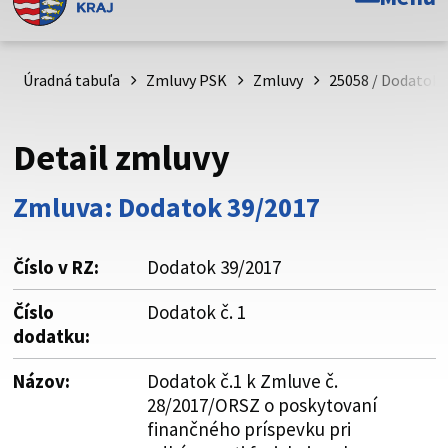
Toto je oficiálna webová stránka Prešovského
samosprávneho kraja. Oficiálne stránky využívajú doménu
psk.sk.
Úradná tabuľa
Zmluvy PSK
Zmluvy
25058 / Dodatok 
Táto stránka je zabezpečená
Detail zmluvy
Buďte pozorní a vždy sa uistite, že zdieľate informácie iba
cez zabezpečenú webovú stránku. Zabezpečená stránka
Zmluva: Dodatok 39/2017
vždy začína https:// pred názvom domény webového sídla.
Číslo v RZ:
Dodatok 39/2017
Číslo
Dodatok č. 1
dodatku:
Názov:
Dodatok č.1 k Zmluve č.
28/2017/ORSZ o poskytovaní
finančného príspevku pri