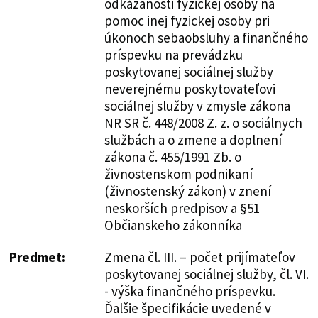
odkázanosti fyzickej osoby na
pomoc inej fyzickej osoby pri
úkonoch sebaobsluhy a finančného
príspevku na prevádzku
poskytovanej sociálnej služby
neverejnému poskytovateľovi
sociálnej služby v zmysle zákona
NR SR č. 448/2008 Z. z. o sociálnych
službách a o zmene a doplnení
zákona č. 455/1991 Zb. o
živnostenskom podnikaní
(živnostenský zákon) v znení
neskorších predpisov a §51
Občianskeho zákonníka
Predmet:
Zmena čl. III. – počet prijímateľov
poskytovanej sociálnej služby, čl. VI.
- výška finančného príspevku.
Ďalšie špecifikácie uvedené v