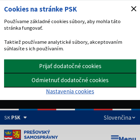
Cookies na stránke PSK
Používame základné cookies súbory, aby mohla táto
stránka fungovať.
Taktiež používame analytické súbory, akceptovaním
súhlasíte s ich používaním.
Prijať dodatočné cookies
Odmietnuť dodatočné cookies
Nastavenia cookies
SK
PSK
Doména psk.sk je oficiálna
Menu