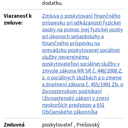
dodatku.
Viazanosť k
Zmluva o poskytovaní finančného
zmluve:
príspevku pri odkázanosti fyzickej
osoby na pomoc inej fyzickej osoby
pri úkonoch sebaobsluhy a
finančného príspevku na
prevádzku poskytovanej sociálnej
služby neverejnému
poskytovateľovi sociálnej služby v
zmysle zákona NR SR č. 448/2008 Z.
z. o sociálnych službách a o zmene
a doplnení zákona č. 455/1991 Zb. o
živnostenskom podnikaní
(živnostenský zákon) v znení
neskorších predpisov a §51
Občianskeho zákonníka
Zmluvná
poskytovateľ , Prešovský