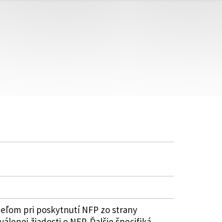
eľom pri poskytnutí NFP zo strany
álenej žiadosti o NFP. Ďalšie špecifiká