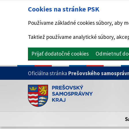
Cookies na stránke PSK
Používame základné cookies súbory, aby mo
Taktiež používame analytické súbory, akcep
Prijať dodatočné cookies
Odmietnuť do
PRESKOČIŤ NA HLAVNÝ OBSAH
Oficiálna stránka
Prešovského samosprávn
Doména psk.sk je oficiálna
Toto je oficiálna webová stránka Prešovsk
Oficiálne stránky využívajú doménu psk.sk.
S