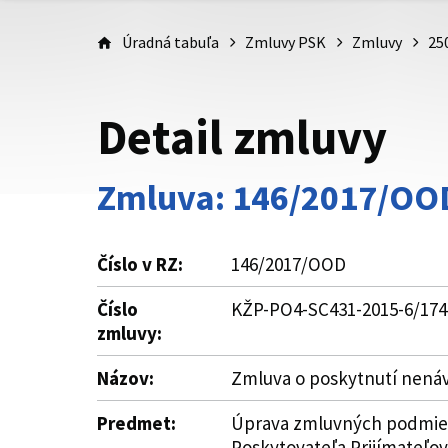
Úradná tabuľa
Zmluvy PSK
Zmluvy
25
Detail zmluvy
Zmluva: 146/2017/OO
Číslo v RZ:
146/2017/OOD
Číslo
KŽP-PO4-SC431-2015-6/174
zmluvy:
Názov:
Zmluva o poskytnutí nená
Predmet:
Úprava zmluvných podmieno
Poskytovateľa Prijímateľovi