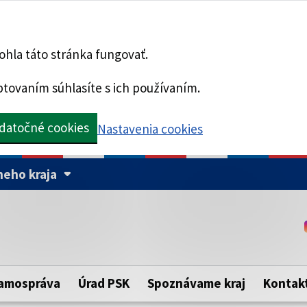
hla táto stránka fungovať.
tovaním súhlasíte s ich používaním.
datočné cookies
Nastavenia cookies
eho kraja
Táto stránka je zabezpe
Buďte pozorní a vždy sa ui
ého samosprávneho kraja.
zabezpečenú webovú strá
https:// pred názvom dom
amospráva
Úrad PSK
Spoznávame kraj
Kontak