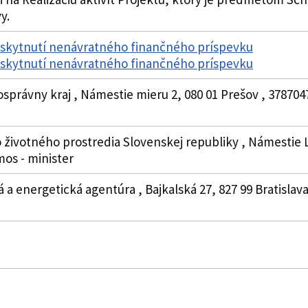
y.
oskytnutí nenávratného finančného príspevku
oskytnutí nenávratného finančného príspevku
osprávny kraj , Námestie mieru 2, 080 01 Prešov , 37870
 životného prostredia Slovenskej republiky , Námestie Ľu
mos - minister
 a energetická agentúra , Bajkalská 27, 827 99 Bratislava