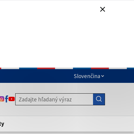
čená
ODKAZ SA OTVORÍ NA NOVEJ KARTE
ODKAZ SA OTVORÍ NA NOVEJ KARTE
ODKAZ SA OTVORÍ NA NOVEJ KARTE
stite, že zdieľate informácie iba cez
nku. Zabezpečená stránka vždy začína
ény webového sídla.
ty