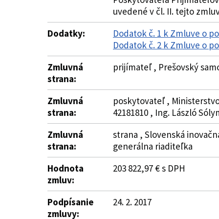
uvedené v čl. II. tejto zmluv
Dodatky:
Dodatok č. 1 k Zmluve o p
Dodatok č. 2 k Zmluve o p
Zmluvná
prijímateľ , Prešovský sam
strana:
Zmluvná
poskytovateľ , Ministerstvo
strana:
42181810 , Ing. László Sóly
Zmluvná
strana , Slovenská inovačná
strana:
generálna riaditeľka
Hodnota
203 822,97 € s DPH
zmluv:
Podpísanie
24. 2. 2017
zmluvy: