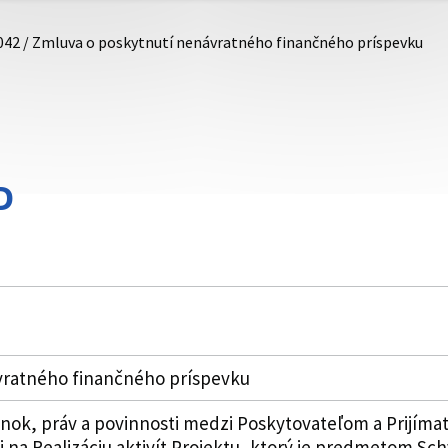
042 / Zmluva o poskytnutí nenávratného finančného príspevku
D
vratného finančného príspevku
k, práv a povinnosti medzi Poskytovateľom a Prijímat
 na Realizáciu aktivít Projektu, ktorý je predmetom Schv