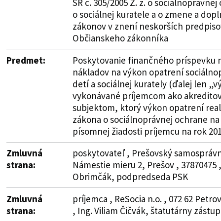
SR č. 305/2005 Z. z. o sociálnoprávnej
o sociálnej kuratele a o zmene a dop
zákonov v znení neskorších predpisov
Občianskeho zákonníka
Predmet:
Poskytovanie finančného príspevku 
nákladov na výkon opatrení sociálno
detí a sociálnej kurately (ďalej len „
vykonávané príjemcom ako akredit
subjektom, ktorý výkon opatrení real
zákona o sociálnoprávnej ochrane na
písomnej žiadosti príjemcu na rok 201
Zmluvná
poskytovateľ , Prešovský samosprávny
strana:
Námestie mieru 2, Prešov , 37870475 
Obrimčák, podpredseda PSK
Zmluvná
príjemca , ReSocia n.o. , 072 62 Petro
strana:
, Ing. Viliam Čičvák, štatutárny zástu