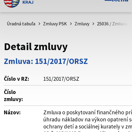
Toto je oficiálna webová stránka Prešovského
samosprávneho kraja. Oficiálne stránky využívajú doménu
psk.sk.
Úradná tabuľa
Zmluvy PSK
Zmluvy
25036 / Zmluva o
Táto stránka je zabezpečená
Detail zmluvy
Buďte pozorní a vždy sa uistite, že zdieľate informácie iba
cez zabezpečenú webovú stránku. Zabezpečená stránka
Zmluva: 151/2017/ORSZ
vždy začína https:// pred názvom domény webového sídla.
Číslo v RZ:
151/2017/ORSZ
Číslo
zmluvy:
Názov:
Zmluva o poskytovaní finančného pr
úhradu nákladov na výkon opatrení s
ochrany detí a sociálnej kurately v 