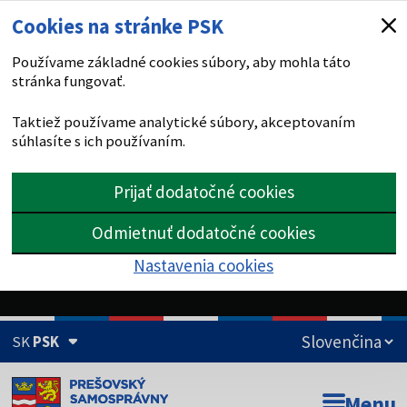
Cookies na stránke PSK
Používame základné cookies súbory, aby mohla táto
stránka fungovať.
Taktiež používame analytické súbory, akceptovaním
súhlasíte s ich používaním.
Prijať dodatočné cookies
Odmietnuť dodatočné cookies
Nastavenia cookies
SK
PSK
Doména psk.sk je oficiálna
Menu