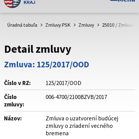
Toto je oficiálna webová stránka Prešovského
samosprávneho kraja. Oficiálne stránky využívajú doménu
psk.sk.
Úradná tabuľa
Zmluvy PSK
Zmluvy
25010 / Zmluva o
Táto stránka je zabezpečená
Detail zmluvy
Buďte pozorní a vždy sa uistite, že zdieľate informácie iba
cez zabezpečenú webovú stránku. Zabezpečená stránka
Zmluva: 125/2017/OOD
vždy začína https:// pred názvom domény webového sídla.
Číslo v RZ:
125/2017/OOD
Číslo
006-4700/2100BZVB/2017
zmluvy:
Názov:
Zmluva o uzatvorení budúcej
zmluvy o zriadení vecného
bremena