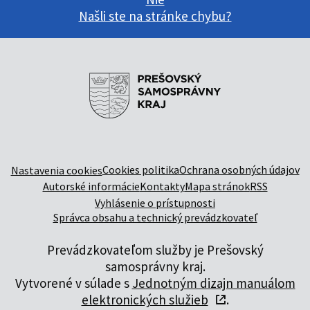
Našli ste na stránke chybu?
Cookies politika
Ochrana osobných údajov
Nastavenia cookies
Autorské informácie
Kontakty
Mapa stránok
RSS
Vyhlásenie o prístupnosti
Správca obsahu a technický prevádzkovateľ
Prevádzkovateľom služby je Prešovský
samosprávny kraj.
Vytvorené v súlade s
Jednotným dizajn manuálom
elektronických služieb
.