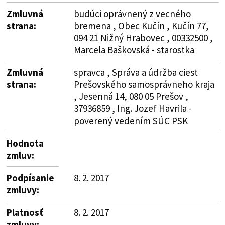
Zmluvná
budúci oprávnený z vecného
strana:
bremena , Obec Kučín , Kučín 77,
094 21 Nižný Hrabovec , 00332500 ,
Marcela Baškovská - starostka
Zmluvná
spravca , Správa a údržba ciest
strana:
Prešovského samosprávneho kraja
, Jesenná 14, 080 05 Prešov ,
37936859 , Ing. Jozef Havrila -
poverený vedením SÚC PSK
Hodnota
zmluv:
Podpísanie
8. 2. 2017
zmluvy:
Platnosť
8. 2. 2017
zmluvy: