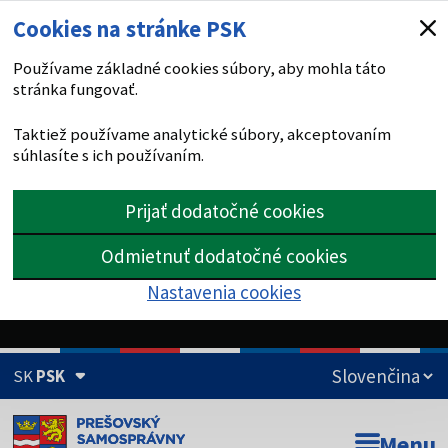
Cookies na stránke PSK
Používame základné cookies súbory, aby mohla táto
stránka fungovať.
Taktiež používame analytické súbory, akceptovaním
súhlasíte s ich používaním.
Prijať dodatočné cookies
Odmietnuť dodatočné cookies
Nastavenia cookies
SK
PSK
Doména psk.sk je oficiálna
Menu