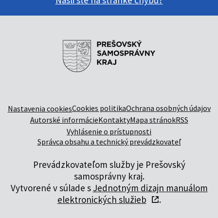
Našli ste na stránke chybu?
Cookies politika
Ochrana osobných údajov
Nastavenia cookies
Autorské informácie
Kontakty
Mapa stránok
RSS
Vyhlásenie o prístupnosti
Správca obsahu a technický prevádzkovateľ
Prevádzkovateľom služby je Prešovský
samosprávny kraj.
Vytvorené v súlade s
Jednotným dizajn manuálom
elektronických služieb
.