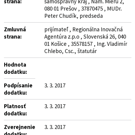
strana:
samosprávny kraj , Nám. Mieru 2,
080 01 Prešov , 37870475 , MUDr.
Peter Chudík, predseda
Zmluvná
prijímateľ , Regionálna Inovačná
strana:
Agentúra z.p.o , Slovenská 26, 040
01 Košice , 35578157 , Ing. Vladimír
Chlebo, Csc., štatutár
Hodnota
dodatku:
Podpísanie
3. 3. 2017
dodatku:
Platnosť
3. 3. 2017
dodatku:
Zverejnenie
3. 3. 2017
dodatku: