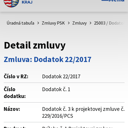
Toto je oficiálna webová stránka Prešovského
samosprávneho kraja. Oficiálne stránky využívajú doménu
psk.sk.
Úradná tabuľa
Zmluvy PSK
Zmluvy
25003 / Dodatok č
Táto stránka je zabezpečená
Detail zmluvy
Buďte pozorní a vždy sa uistite, že zdieľate informácie iba
cez zabezpečenú webovú stránku. Zabezpečená stránka
Zmluva: Dodatok 22/2017
vždy začína https:// pred názvom domény webového sídla.
Číslo v RZ:
Dodatok 22/2017
Číslo
Dodatok č. 1
dodatku:
Názov:
Dodatok č. 3 k projektovej zmluve č.
229/2016/PCS