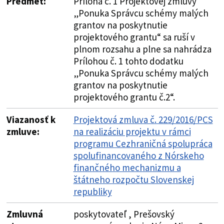
Predmet:
Príloha č. 1 Projektovej zmluvy
„Ponuka Správcu schémy malých
grantov na poskytnutie
projektového grantu“ sa ruší v
plnom rozsahu a plne sa nahrádza
Prílohou č. 1 tohto dodatku
„Ponuka Správcu schémy malých
grantov na poskytnutie
projektového grantu č.2“.
Viazanosť k
Projektová zmluva č. 229/2016/PCS
zmluve:
na realizáciu projektu v rámci
programu Cezhraničná spolupráca
spolufinancovaného z Nórskeho
finančného mechanizmu a
štátneho rozpočtu Slovenskej
republiky
Zmluvná
poskytovateľ , Prešovský