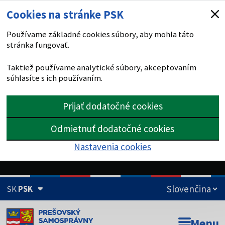
Cookies na stránke PSK
Používame základné cookies súbory, aby mohla táto
stránka fungovať.
Taktiež používame analytické súbory, akceptovaním
súhlasíte s ich používaním.
Prijať dodatočné cookies
Odmietnuť dodatočné cookies
Nastavenia cookies
SK
PSK
Doména psk.sk je oficiálna
Menu