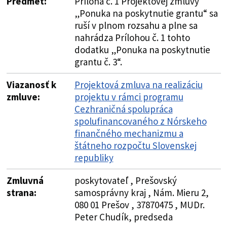
Predmet:
Príloha č. 1 Projektovej zmluvy
„Ponuka na poskytnutie grantu“ sa
ruší v plnom rozsahu a plne sa
nahrádza Prílohou č. 1 tohto
dodatku „Ponuka na poskytnutie
grantu č. 3“.
Viazanosť k
Projektová zmluva na realizáciu
zmluve:
projektu v rámci programu
Cezhraničná spolupráca
spolufinancovaného z Nórskeho
finančného mechanizmu a
štátneho rozpočtu Slovenskej
republiky
Zmluvná
poskytovateľ , Prešovský
strana:
samosprávny kraj , Nám. Mieru 2,
080 01 Prešov , 37870475 , MUDr.
Peter Chudík, predseda