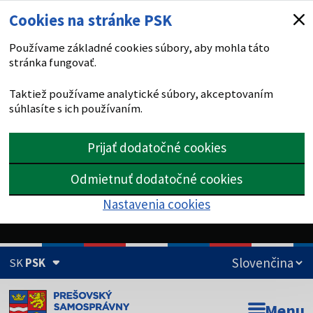
Cookies na stránke PSK
Používame základné cookies súbory, aby mohla táto
stránka fungovať.
Taktiež používame analytické súbory, akceptovaním
súhlasíte s ich používaním.
Prijať dodatočné cookies
Odmietnuť dodatočné cookies
Nastavenia cookies
SK
PSK
Doména psk.sk je oficiálna
Menu