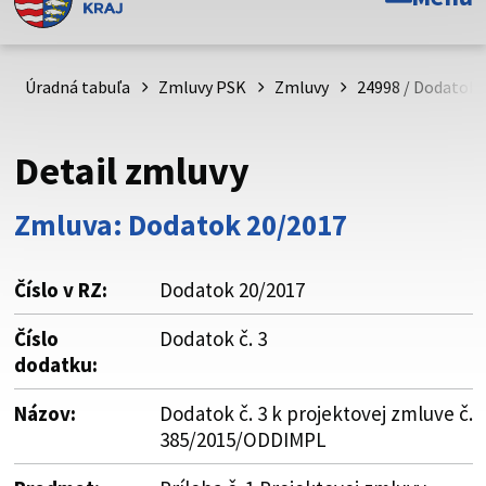
Toto je oficiálna webová stránka Prešovského
samosprávneho kraja. Oficiálne stránky využívajú doménu
psk.sk.
Úradná tabuľa
Zmluvy PSK
Zmluvy
24998 / Dodatok 
Táto stránka je zabezpečená
Detail zmluvy
Buďte pozorní a vždy sa uistite, že zdieľate informácie iba
cez zabezpečenú webovú stránku. Zabezpečená stránka
Zmluva: Dodatok 20/2017
vždy začína https:// pred názvom domény webového sídla.
Číslo v RZ:
Dodatok 20/2017
Číslo
Dodatok č. 3
dodatku:
Názov:
Dodatok č. 3 k projektovej zmluve č.
385/2015/ODDIMPL