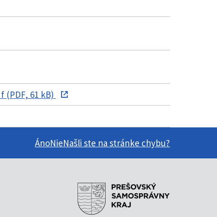
 (PDF, 61 kB)
Áno
Nie
Našli ste na stránke chybu?