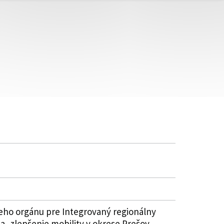
ceho orgánu pre Integrovaný regionálny
a, zlepšenie mobility v okrese Prešov,