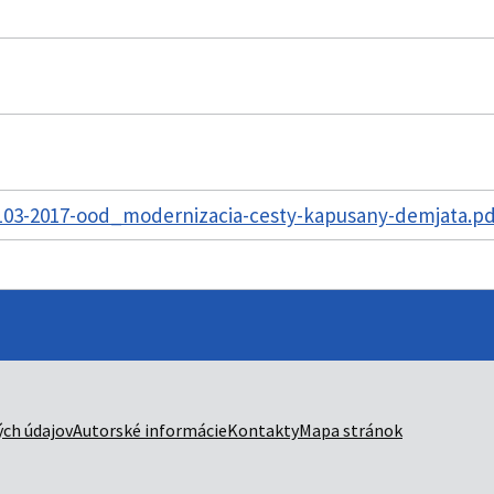
03-2017-ood_modernizacia-cesty-kapusany-demjata.pdf
ch údajov
Autorské informácie
Kontakty
Mapa stránok