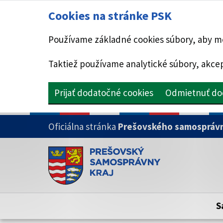
Cookies na stránke PSK
Používame základné cookies súbory, aby mo
Taktiež používame analytické súbory, akcep
Prijať dodatočné cookies
Odmietnuť do
PRESKOČIŤ NA HLAVNÝ OBSAH
Oficiálna stránka
Prešovského samosprávn
Doména psk.sk je oficiálna
Toto je oficiálna webová stránka Prešovsk
Oficiálne stránky využívajú doménu psk.sk.
S