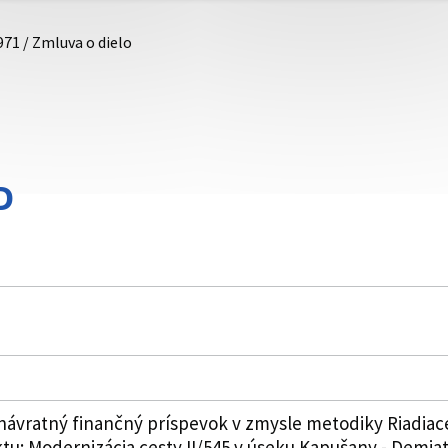
971 / Zmluva o dielo
D
enávratný finančný príspevok v zmysle metodiky Riadia
u: Modernizácia cesty II/545 v úseku Kapušany - Demjat