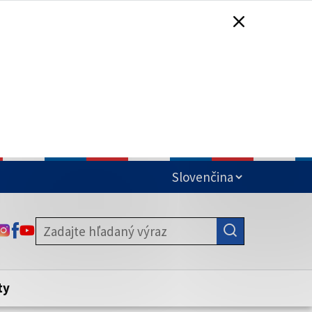
čená
ODKAZ SA OTVORÍ NA NOVEJ KARTE
ODKAZ SA OTVORÍ NA NOVEJ KARTE
ODKAZ SA OTVORÍ NA NOVEJ KARTE
stite, že zdieľate informácie iba cez
nku. Zabezpečená stránka vždy začína
ény webového sídla.
ty