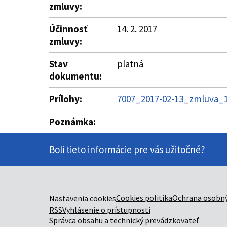
zmluvy:
Účinnosť
14. 2. 2017
zmluvy:
Stav
platná
dokumentu:
Prílohy:
7007_2017-02-13_zmluva_1
Poznámka:
Boli tieto informácie pre vás užitočné?
Cookies politika
Ochrana osobný
Nastavenia cookies
RSS
Vyhlásenie o prístupnosti
Správca obsahu a technický prevádzkovateľ