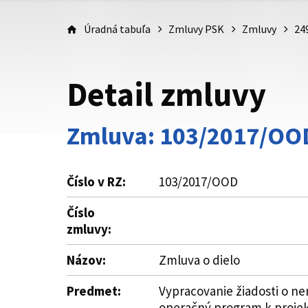
Úradná tabuľa
Zmluvy PSK
Zmluvy
24
Detail zmluvy
Zmluva: 103/2017/OO
Číslo v RZ:
103/2017/OOD
Číslo
zmluvy:
Názov:
Zmluva o dielo
Predmet:
Vypracovanie žiadosti o n
operačný program k projekt