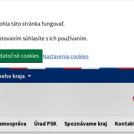
hla táto stránka fungovať.
tovaním súhlasíte s ich používaním.
datočné cookies
Nastavenia cookies
eho kraja
Táto stránka je zabezpe
Buďte pozorní a vždy sa ui
ého samosprávneho kraja.
zabezpečenú webovú strá
https:// pred názvom dom
amospráva
Úrad PSK
Spoznávame kraj
Kontak